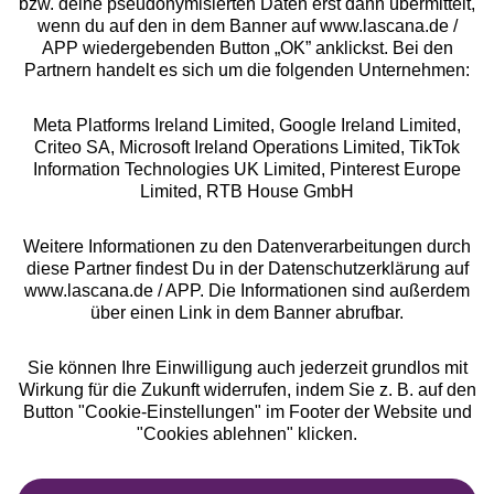
bzw. deine pseudonymisierten Daten erst dann übermittelt,
Rechtliches
wenn du auf den in dem Banner auf www.lascana.de /
APP wiedergebenden Button „OK” anklickst. Bei den
Partnern handelt es sich um die folgenden Unternehmen:
Meta Platforms Ireland Limited, Google Ireland Limited,
Criteo SA, Microsoft Ireland Operations Limited, TikTok
Alle Preise inkl. MwSt., zzgl.
Versandkosten
Information Technologies UK Limited, Pinterest Europe
** Bonität vorausgesetzt, berechtigt zur Bonitätsprüfung
Limited, RTB House GmbH
Weitere Informationen zu den Datenverarbeitungen durch
diese Partner findest Du in der Datenschutzerklärung auf
www.lascana.de / APP. Die Informationen sind außerdem
über einen Link in dem Banner abrufbar.
Sie können Ihre Einwilligung auch jederzeit grundlos mit
Wirkung für die Zukunft widerrufen, indem Sie z. B. auf den
Button "Cookie-Einstellungen" im Footer der Website und
"Cookies ablehnen" klicken.