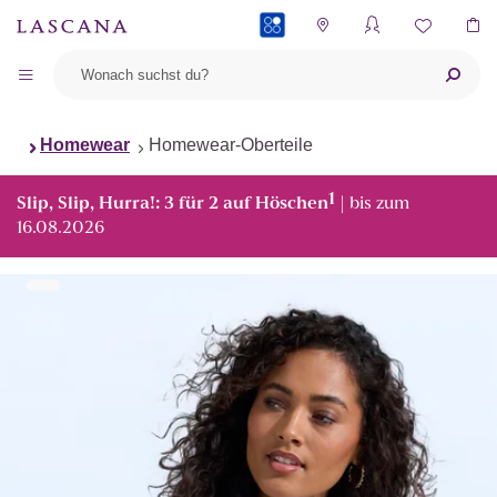
PAYBACK
Homewear
Homewear-Oberteile
1
Slip, Slip, Hurra!: 3 für 2 auf Höschen
| bis zum
16.08.2026