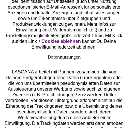
der Identifikation auf Drittseiten (auch unter Nutzung
pseudonymisierter E-Mail-Adressen), für personalisierte
Anzeigen und Inhalte, Anzeigen- und Inhaltsmessungen
Unsere Apps
sowie um Erkenntnisse über Zielgruppen und
Produktentwicklungen zu gewinnen. Mehr Infos zur
Einwilligung (inkl. Widerrufsmöglichkeit) und zu
Einstellungsmöglichkeiten gibt’s jederzeit
hier
. Mit Klick
auf den Link
Cookies ablehnen
kannst Du Deine
Einwilligung jederzeit ablehnen.
Datennutzungen
LASCANA arbeitet mit Partnern zusammen, die von
deinem Endgerät abgerufene Daten (Trackingdaten) oder
die von uns übermittelten pseudonymisierten Daten zur
Services
Aussteuerung unserer Werbung sowie auch zu eigenen
Zwecken (z.B. Profilbildungen) / zu Zwecken Dritter
Beratung
verarbeiten. Vor diesem Hintergrund erfordert nicht nur die
Erhebung der Trackingdaten bzw. die Übermittlung deiner
pseudonymisierten Daten, sondern auch deren
Über uns
Weiterverarbeitung durch diese Anbieter einer
Einwilligung. Die Trackingdaten werden erst dann erhoben