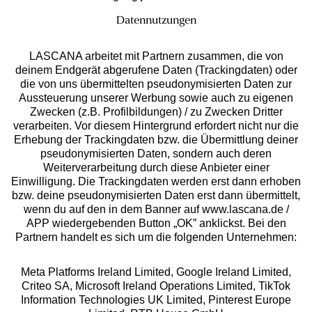
Datennutzungen
LASCANA arbeitet mit Partnern zusammen, die von
deinem Endgerät abgerufene Daten (Trackingdaten) oder
die von uns übermittelten pseudonymisierten Daten zur
Services
Aussteuerung unserer Werbung sowie auch zu eigenen
Zwecken (z.B. Profilbildungen) / zu Zwecken Dritter
Beratung
verarbeiten. Vor diesem Hintergrund erfordert nicht nur die
Erhebung der Trackingdaten bzw. die Übermittlung deiner
pseudonymisierten Daten, sondern auch deren
Über uns
Weiterverarbeitung durch diese Anbieter einer
Einwilligung. Die Trackingdaten werden erst dann erhoben
bzw. deine pseudonymisierten Daten erst dann übermittelt,
Rechtliches
wenn du auf den in dem Banner auf www.lascana.de /
APP wiedergebenden Button „OK” anklickst. Bei den
Partnern handelt es sich um die folgenden Unternehmen:
Meta Platforms Ireland Limited, Google Ireland Limited,
Criteo SA, Microsoft Ireland Operations Limited, TikTok
Alle Preise inkl. MwSt., zzgl.
Versandkosten
Information Technologies UK Limited, Pinterest Europe
** Bonität vorausgesetzt, berechtigt zur Bonitätsprüfung