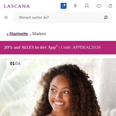
PAYBACK
Startseite
Marken
²
20% auf ALLES in der App
| Code: APPDEAL2026
01
/04