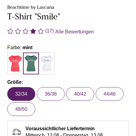
Beachtime by Lascana
T-Shirt "Smile"
(17)
Alle Bewertungen
Farbe:
mint
Größe:
32/34
36/38
40/42
44/46
48/50
Voraussichtlicher Liefertermin
Mittwoch, 12.08 - Donnerstag, 13.08