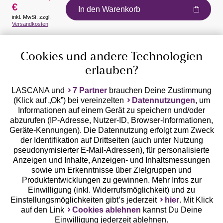
€
In den Warenkorb
inkl. MwSt. zzgl.
Auszeichnungen
Versandkosten
Cookies und andere Technologien
erlauben?
LASCANA und
7 Partner
brauchen Deine Zustimmung
(Klick auf „Ok”) bei vereinzelten
Datennutzungen
, um
Geprüfte Sicherheit
Informationen auf einem Gerät zu speichern und/oder
abzurufen (IP-Adresse, Nutzer-ID, Browser-Informationen,
Geräte-Kennungen). Die Datennutzung erfolgt zum Zweck
der Identifikation auf Drittseiten (auch unter Nutzung
pseudonymisierter E-Mail-Adressen), für personalisierte
Anzeigen und Inhalte, Anzeigen- und Inhaltsmessungen
Unsere Apps
sowie um Erkenntnisse über Zielgruppen und
Produktentwicklungen zu gewinnen. Mehr Infos zur
Einwilligung (inkl. Widerrufsmöglichkeit) und zu
Einstellungsmöglichkeiten gibt’s jederzeit
hier
. Mit Klick
auf den Link
Cookies ablehnen
kannst Du Deine
Einwilligung jederzeit ablehnen.