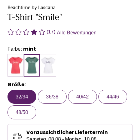
Beachtime by Lascana
T-Shirt "Smile"
(17)
Alle Bewertungen
mint
Farbe:
Größe:
32/34
36/38
40/42
44/46
48/50
Voraussichtlicher Liefertermin
Samstag, 08.08 - Montag, 10.08