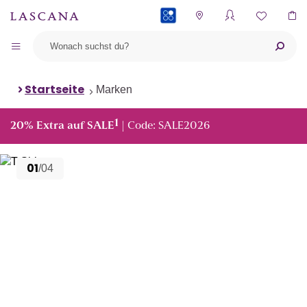
PAYBACK
Startseite
Marken
1
20% Extra auf SALE
| Code: SALE2026
01
/04