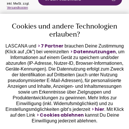
inkl. MwSt. zzgl.
Versandkosten
Auszeichnungen
Cookies und andere Technologien
erlauben?
7 Partner
LASCANA und
brauchen Deine Zustimmung
Datennutzungen
(Klick auf „Ok”) bei vereinzelten
, um
Informationen auf einem Gerät zu speichern und/oder
Geprüfte Sicherheit
abzurufen (IP-Adresse, Nutzer-ID, Browser-Informationen,
Geräte-Kennungen). Die Datennutzung erfolgt zum Zweck
der Identifikation auf Drittseiten (auch unter Nutzung
pseudonymisierter E-Mail-Adressen), für personalisierte
Anzeigen und Inhalte, Anzeigen- und Inhaltsmessungen
sowie um Erkenntnisse über Zielgruppen und
Unsere Apps
Produktentwicklungen zu gewinnen. Mehr Infos zur
Einwilligung (inkl. Widerrufsmöglichkeit) und zu
hier
Einstellungsmöglichkeiten gibt’s jederzeit
. Mit Klick
Cookies ablehnen
auf den Link
kannst Du Deine
Einwilligung jederzeit ablehnen.