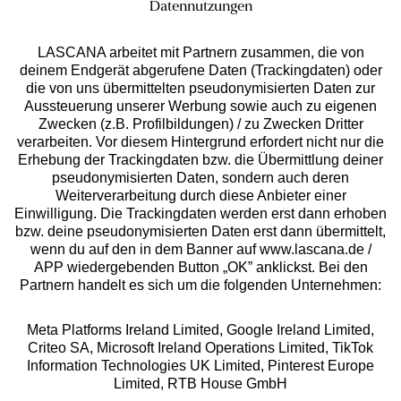
Datennutzungen
LASCANA arbeitet mit Partnern zusammen, die von
deinem Endgerät abgerufene Daten (Trackingdaten) oder
die von uns übermittelten pseudonymisierten Daten zur
Aussteuerung unserer Werbung sowie auch zu eigenen
Services
Zwecken (z.B. Profilbildungen) / zu Zwecken Dritter
verarbeiten. Vor diesem Hintergrund erfordert nicht nur die
Beratung
Erhebung der Trackingdaten bzw. die Übermittlung deiner
pseudonymisierten Daten, sondern auch deren
Weiterverarbeitung durch diese Anbieter einer
Über uns
Einwilligung. Die Trackingdaten werden erst dann erhoben
bzw. deine pseudonymisierten Daten erst dann übermittelt,
wenn du auf den in dem Banner auf www.lascana.de /
Rechtliches
APP wiedergebenden Button „OK” anklickst. Bei den
Partnern handelt es sich um die folgenden Unternehmen:
Meta Platforms Ireland Limited, Google Ireland Limited,
Criteo SA, Microsoft Ireland Operations Limited, TikTok
Information Technologies UK Limited, Pinterest Europe
Alle Preise inkl. MwSt., zzgl.
Versandkosten
Limited, RTB House GmbH
** Bonität vorausgesetzt, berechtigt zur Bonitätsprüfung