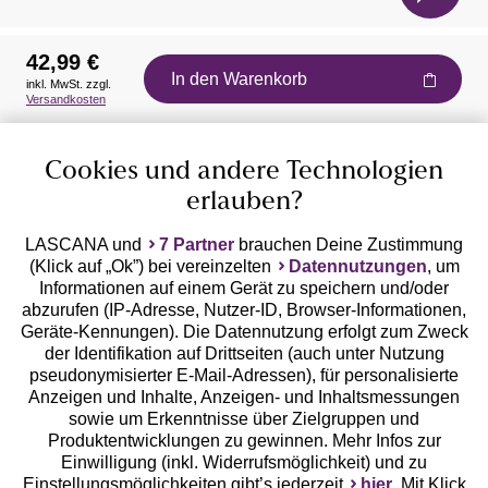
42,99 €
In den Warenkorb
inkl. MwSt. zzgl.
Auszeichnungen
Versandkosten
Cookies und andere Technologien
erlauben?
LASCANA und
7 Partner
brauchen Deine Zustimmung
(Klick auf „Ok”) bei vereinzelten
Datennutzungen
, um
Geprüfte Sicherheit
Informationen auf einem Gerät zu speichern und/oder
abzurufen (IP-Adresse, Nutzer-ID, Browser-Informationen,
Geräte-Kennungen). Die Datennutzung erfolgt zum Zweck
der Identifikation auf Drittseiten (auch unter Nutzung
pseudonymisierter E-Mail-Adressen), für personalisierte
Anzeigen und Inhalte, Anzeigen- und Inhaltsmessungen
Unsere Apps
sowie um Erkenntnisse über Zielgruppen und
Produktentwicklungen zu gewinnen. Mehr Infos zur
Einwilligung (inkl. Widerrufsmöglichkeit) und zu
Einstellungsmöglichkeiten gibt’s jederzeit
hier
. Mit Klick