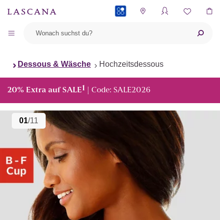
PAYBACK
Dessous & Wäsche
Hochzeitsdessous
1
20% Extra auf SALE
| Code: SALE2026
01
/11