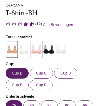
LASCANA
T-Shirt-BH
(12)
Alle Bewertungen
Farbe:
caramel
Cup:
Cup B
Cup C
Cup D
Cup E
Cup F
Unterbrustweite:
75
80
85
90
95