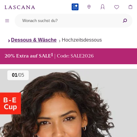
PAYBACK
Dessous & Wäsche
Hochzeitsdessous
1
20% Extra auf SALE
| Code: SALE2026
01
/05