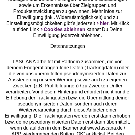
Unsere Apps
sowie um Erkenntnisse über Zielgruppen und
Produktentwicklungen zu gewinnen. Mehr Infos zur
Einwilligung (inkl. Widerrufsmöglichkeit) und zu
Einstellungsmöglichkeiten gibt’s jederzeit
hier
. Mit Klick
auf den Link
Cookies ablehnen
kannst Du Deine
Einwilligung jederzeit ablehnen.
Datennutzungen
LASCANA arbeitet mit Partnern zusammen, die von
deinem Endgerät abgerufene Daten (Trackingdaten) oder
die von uns übermittelten pseudonymisierten Daten zur
Services
Aussteuerung unserer Werbung sowie auch zu eigenen
Zwecken (z.B. Profilbildungen) / zu Zwecken Dritter
Beratung
verarbeiten. Vor diesem Hintergrund erfordert nicht nur die
Erhebung der Trackingdaten bzw. die Übermittlung deiner
pseudonymisierten Daten, sondern auch deren
Über uns
Weiterverarbeitung durch diese Anbieter einer
Einwilligung. Die Trackingdaten werden erst dann erhoben
bzw. deine pseudonymisierten Daten erst dann übermittelt,
Rechtliches
wenn du auf den in dem Banner auf www.lascana.de /
APP wiedergebenden Button „OK” anklickst. Bei den