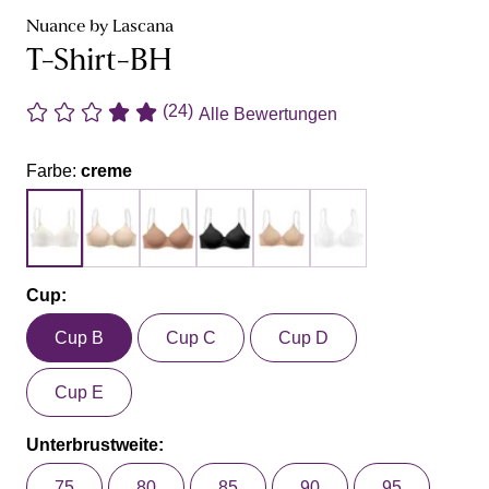
Nuance by Lascana
T-Shirt-BH
(24)
Alle Bewertungen
Farbe:
creme
Cup:
Cup B
Cup C
Cup D
Cup E
Unterbrustweite:
75
80
85
90
95