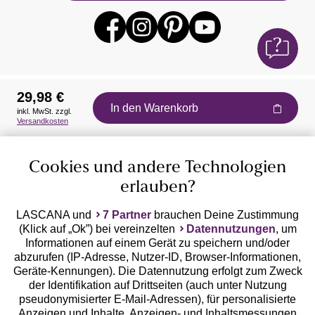
29,98 €
In den Warenkorb
inkl. MwSt. zzgl.
Auszeichnungen
Versandkosten
Cookies und andere Technologien
erlauben?
LASCANA und
7 Partner
brauchen Deine Zustimmung
(Klick auf „Ok”) bei vereinzelten
Datennutzungen
, um
Geprüfte Sicherheit
Informationen auf einem Gerät zu speichern und/oder
abzurufen (IP-Adresse, Nutzer-ID, Browser-Informationen,
Geräte-Kennungen). Die Datennutzung erfolgt zum Zweck
der Identifikation auf Drittseiten (auch unter Nutzung
pseudonymisierter E-Mail-Adressen), für personalisierte
Anzeigen und Inhalte, Anzeigen- und Inhaltsmessungen