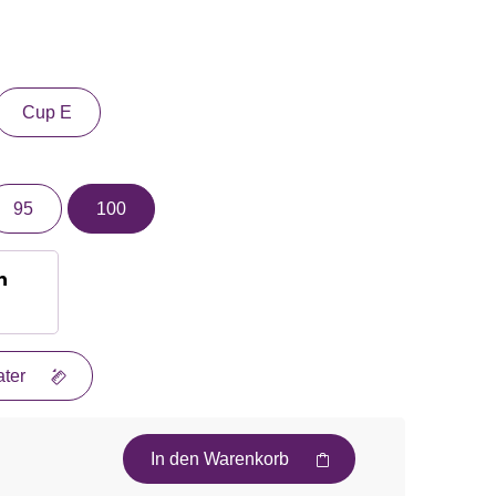
Cup E
95
100
n
ter
In den Warenkorb