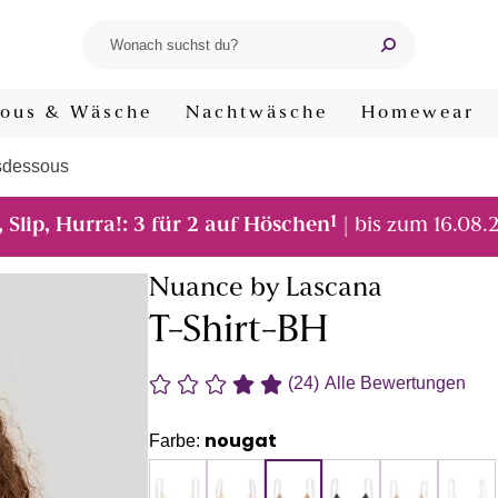
ous & Wäsche
Nachtwäsche
Homewear
sdessous
1
, Slip, Hurra!: 3 für 2 auf Höschen
| bis zum 16.08.
Nuance by Lascana
T-Shirt-BH
(24)
Alle Bewertungen
nougat
Farbe: