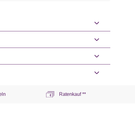
eln
Ratenkauf **