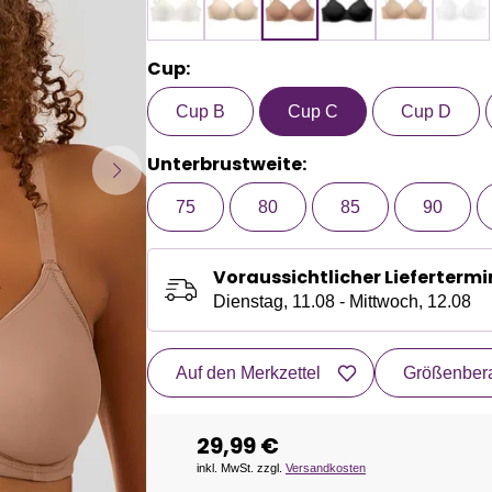
Cup:
Cup B
Cup C
Cup D
Unterbrustweite:
75
80
85
90
Voraussichtlicher Liefertermi
Dienstag, 11.08 - Mittwoch, 12.08
Auf den Merkzettel
Größenbera
29,99 €
inkl. MwSt. zzgl.
Versandkosten