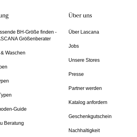
ung
Über uns
ssende BH-Größe finden -
Über Lascana
ASCANA Größenberater
Jobs
e & Waschen
Unsere Stores
pen
Presse
ypen
Partner werden
Typen
Katalog anfordern
oden-Guide
Geschenkgutschein
zu Beratung
Nachhaltigkeit