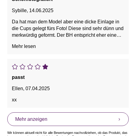
Sybille
,
14.06.2025
Da hat man dem Model aber eine dicke Einlage in
die Cups gelegt fürs Foto! Diese sind sehr dünn und
merkwürdig geformt. Der BH entspricht eher einem
B-Cup, als C. Anders als fotografiert und erwartet -
Mehr lesen
also leider zurück! Da es ein Doppelpack war,
brauchte ich nur einen BH zu probieren und habe
die zweite Tüte gar nicht geöffnet. Ich hoffe mal,
dass die Retouren bei Lascana nicht auch alle in
den Müll fliegen, wie ich es neulich von Amazon
passt
gelesen habe…?!!!Wie wäre es denn mit Spenden?
Ellen
,
07.04.2025
xx
Mehr anzeigen
Wir können aktuell nicht für alle Bewertungen nachvollziehen, ob das Produkt, das