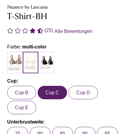
Nuance by Lascana
T-Shirt-BH
(25)
Alle Bewertungen
Farbe:
multi-color
Cup:
Cup B
Cup C
Cup D
Cup E
Unterbrustweite:
75
80
85
90
95