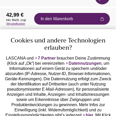
42,99 €
In den Warenkorb
inkl. MwSt. zzgl.
Auszeichnungen
Versandkosten
Cookies und andere Technologien
erlauben?
LASCANA und
7 Partner
brauchen Deine Zustimmung
(Klick auf „Ok”) bei vereinzelten
Datennutzungen
, um
Geprüfte Sicherheit
Informationen auf einem Gerät zu speichern und/oder
abzurufen (IP-Adresse, Nutzer-ID, Browser-Informationen,
Geräte-Kennungen). Die Datennutzung erfolgt zum Zweck
der Identifikation auf Drittseiten (auch unter Nutzung
pseudonymisierter E-Mail-Adressen), für personalisierte
Anzeigen und Inhalte, Anzeigen- und Inhaltsmessungen
Unsere Apps
sowie um Erkenntnisse über Zielgruppen und
Produktentwicklungen zu gewinnen. Mehr Infos zur
Einwilligung (inkl. Widerrufsmöglichkeit) und zu
Einstellungsmöglichkeiten gibt’s jederzeit
hier
. Mit Klick