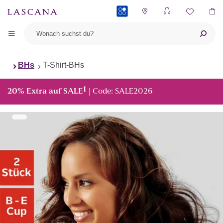
PAYBACK
BHs
T-Shirt-BHs
1
20% Extra auf SALE
| Code: SALE2026