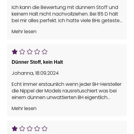
Ich kann die Bewertung mit dünnem Stoff und
keinem Halt nicht nachvollziehen. Bei 85 D hält
bei mir alles perfekt. Ich hatte viele BHs getestet,
lediglich wenige Modelle hatten einen guten
Mehr lesen
Sitz und der hier hatte den Besten. Nippel sieht
man nicht durch bei mir.
Ganz toll ist die Polsterung unter der Brust, so
unfassbar bequem!
Dünner Stoff, kein Halt
Johanna
,
18.09.2024
Echt immer erstaunlich wenn jeder BH-Hersteller
die Nippel der Models rausretuschiert was bei
einem dünnen unwattierten BH eigentlich
immer der Fall ist. Stoff viel zu dünn (für den
Mehr lesen
Preis kann man aber auch mal wieder nichts
erwarten) und wenn dann nur unter dicken
Pullis tragbar. Einziges Plus die breiten Träger.