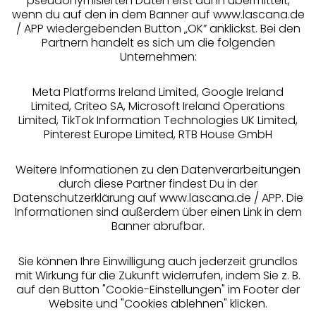
pseudonymisierten Daten erst dann übermittelt,
Über uns
wenn du auf den in dem Banner auf www.lascana.de
/ APP wiedergebenden Button „OK” anklickst. Bei den
Partnern handelt es sich um die folgenden
Rechtliches
Unternehmen:
Meta Platforms Ireland Limited, Google Ireland
Limited, Criteo SA, Microsoft Ireland Operations
Limited, TikTok Information Technologies UK Limited,
Pinterest Europe Limited, RTB House GmbH
Alle Preise inkl. MwSt., zzgl.
Versandkosten
** Bonität vorausgesetzt, berechtigt zur Bonitätsprüfung
Weitere Informationen zu den Datenverarbeitungen
durch diese Partner findest Du in der
Datenschutzerklärung auf www.lascana.de / APP. Die
Informationen sind außerdem über einen Link in dem
Banner abrufbar.
Sie können Ihre Einwilligung auch jederzeit grundlos
mit Wirkung für die Zukunft widerrufen, indem Sie z. B.
auf den Button "Cookie-Einstellungen" im Footer der
Website und "Cookies ablehnen" klicken.