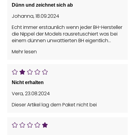
Dünn und zeichnet sich ab
Johanna
,
18.09.2024
Echt immer erstaunlich wenn jeder BH-Hersteller
die Nippel der Models rausretuschiert was bei
einem dünnen unwattierten BH eigentlich
immer der Fall ist. Stoff viel zu dünn (für den
Mehr lesen
Preis kann man aber auch mal wieder nichts
erwarten) und wenn dann nur unter dicken
Pullis tragbar. Einziges Plus die breiten Träger.
Nicht erhalten
Vera
,
23.08.2024
Dieser Artikel lag dem Paket nicht bei