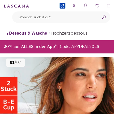
PAYBACK
Hochzeitsdessous
Dessous & Wäsche
²
20% auf ALLES in der App
| Code: APPDEAL2026
/07
01