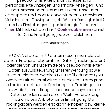
pseudonymisierter E-Mail-Adressen), für
Geprüfte Sicherheit
personalisierte Anzeigen und Inhalte, Anzeigen- und
Inhaltsmessungen sowie um Erkenntnisse über
Zielgruppen und Produktentwicklungen zu gewinnen.
Mehr Infos zur Einwilligung (inkl. Widerrufsmöglichkeit)
und zu Einstellungsmöglichkeiten gibt’s jederzeit
Unsere Apps
. Mit Klick auf den Link
kannst
hier
Cookies ablehnen
Du Deine Einwilligung jederzeit ablehnen.
Datennutzungen
LASCANA arbeitet mit Partnern zusammen, die von
deinem Endgerät abgerufene Daten (Trackingdaten)
oder die von uns übermittelten pseudonymisierten
Daten zur Aussteuerung unserer Werbung sowie
auch zu eigenen Zwecken (z.B. Profilbildungen) / zu
Zwecken Dritter verarbeiten. Vor diesem Hintergrund
erfordert nicht nur die Erhebung der Trackingdaten
Services
bzw. die Übermittlung deiner pseudonymisierten
Daten, sondern auch deren Weiterverarbeitung
durch diese Anbieter einer Einwilligung. Die
Beratung
Trackingdaten werden erst dann erhoben bzw. deine