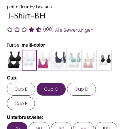
petite fleur by Lascana
T-Shirt-BH
(108)
Alle Bewertungen
Farbe:
multi-color
Cup:
Cup B
Cup C
Cup D
Cup E
Unterbrustweite:
75
80
90
95
100