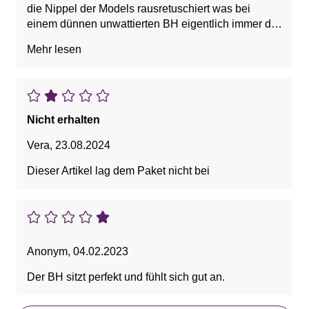
die Nippel der Models rausretuschiert was bei
einem dünnen unwattierten BH eigentlich immer der
Fall ist. Stoff viel zu dünn (für den Preis kann man
Mehr lesen
aber auch mal wieder nichts erwarten) und wenn
dann nur unter dicken Pullis tragbar. Einziges Plus
die breiten Träger.
Nicht erhalten
Vera
,
23.08.2024
Dieser Artikel lag dem Paket nicht bei
Anonym
,
04.02.2023
Der BH sitzt perfekt und fühlt sich gut an.