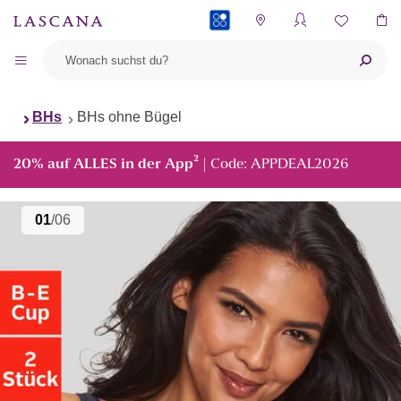
PAYBACK
BHs
BHs ohne Bügel
²
20% auf ALLES in der App
| Code: APPDEAL2026
01
/06