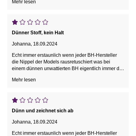
Mehr lesen
und der hier hatte den Besten. Nippel sieht man
nicht durch bei mir.
Ganz toll ist die Polsterung unter der Brust, so
unfassbar bequem!
Dünner Stoff, kein Halt
Johanna
,
18.09.2024
Echt immer erstaunlich wenn jeder BH-Hersteller
die Nippel der Models rausretuschiert was bei
einem dünnen unwattierten BH eigentlich immer der
Fall ist. Stoff viel zu dünn (für den Preis kann man
Mehr lesen
aber auch mal wieder nichts erwarten) und wenn
dann nur unter dicken Pullis tragbar. Einziges Plus
die breiten Träger.
Dünn und zeichnet sich ab
Johanna
,
18.09.2024
Echt immer erstaunlich wenn jeder BH-Hersteller