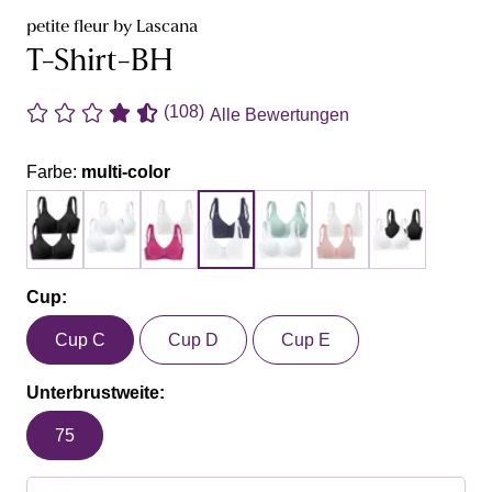
petite fleur by Lascana
T-Shirt-BH
(108)
Alle Bewertungen
Farbe:
multi-color
Cup:
Cup C
Cup D
Cup E
Unterbrustweite:
75