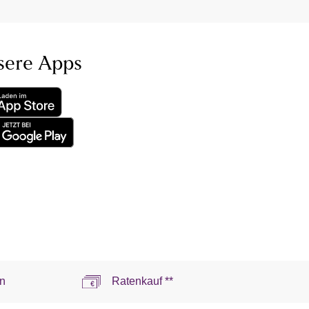
sere Apps
n
Ratenkauf **