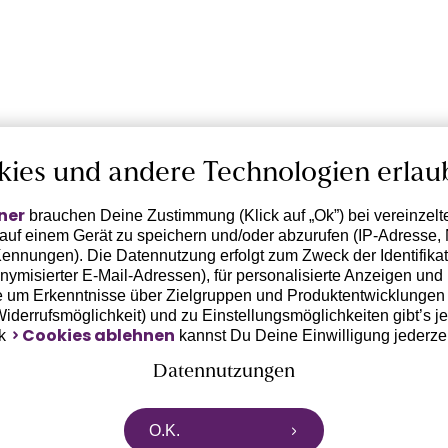
kies und andere Technologien erlau
ner
brauchen Deine Zustimmung (Klick auf „Ok”) bei vereinzel
 auf einem Gerät zu speichern und/oder abzurufen (IP-Adresse, 
ennungen). Die Datennutzung erfolgt zum Zweck der Identifikati
ymisierter E-Mail-Adressen), für personalisierte Anzeigen und 
 um Erkenntnisse über Zielgruppen und Produktentwicklungen 
 Widerrufsmöglichkeit) und zu Einstellungsmöglichkeiten gibt’s j
Cookies ablehnen
nk
kannst Du Deine Einwilligung jederze
Datennutzungen
rtnern zusammen, die von deinem Endgerät abgerufene Daten 
O.K.
n pseudonymisierten Daten zur Aussteuerung unserer Werbung 