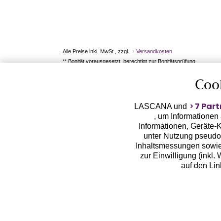
Alle Preise inkl. MwSt., zzgl.
Versandkosten
** Bonität vorausgesetzt, berechtigt zur Bonitätsprüfung
Coo
7 Part
LASCANA und
, um Informationen
Informationen, Geräte-K
unter Nutzung pseudon
Inhaltsmessungen sowie
zur Einwilligung (inkl.
auf den Li
LASCANA arbeitet mit Pa
von uns übermittelte