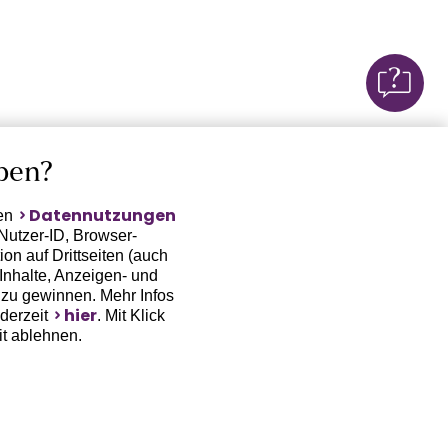
ben?
Datennutzungen
ten
Nutzer-ID, Browser-
on auf Drittseiten (auch
Inhalte, Anzeigen- und
zu gewinnen. Mehr Infos
hier
ederzeit
. Mit Klick
it ablehnen.
(Trackingdaten) oder die
sowie auch zu eigenen