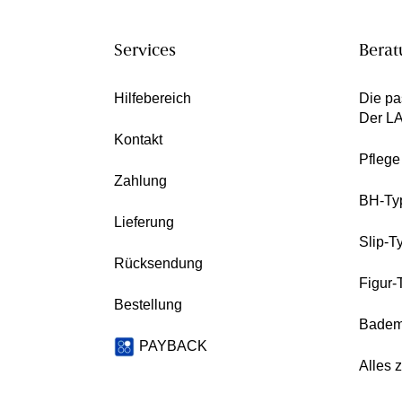
Services
Berat
Hilfebereich
Die pa
Der L
Kontakt
Pfleg
Zahlung
BH-Ty
Lieferung
Slip-T
Rücksendung
Figur-
Bestellung
Badem
PAYBACK
Alles 