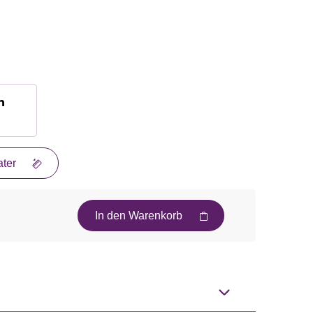
n
ter
In den Warenkorb