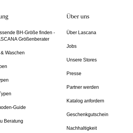
ung
Über uns
ssende BH-Größe finden -
Über Lascana
ASCANA Größenberater
Jobs
e & Waschen
Unsere Stores
pen
Presse
ypen
Partner werden
Typen
Katalog anfordern
oden-Guide
Geschenkgutschein
zu Beratung
Nachhaltigkeit