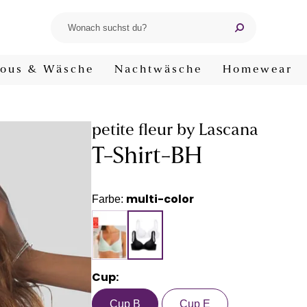
ous & Wäsche
Nachtwäsche
Homewear
petite fleur by Lascana
T-Shirt-BH
multi-color
Farbe:
Cup:
Cup B
Cup E