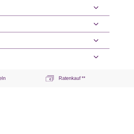
eln
Ratenkauf **