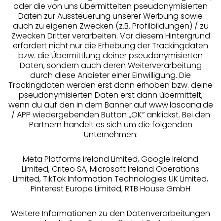
oder die von uns übermittelten pseudonymisierten
Daten zur Aussteuerung unserer Werbung sowie
auch zu eigenen Zwecken (z.B. Profilbildungen) / zu
Zwecken Dritter verarbeiten. Vor diesem Hintergrund
erfordert nicht nur die Erhebung der Trackingdaten
Services
bzw. die Übermittlung deiner pseudonymisierten
Daten, sondern auch deren Weiterverarbeitung
durch diese Anbieter einer Einwilligung. Die
Beratung
Trackingdaten werden erst dann erhoben bzw. deine
pseudonymisierten Daten erst dann übermittelt,
Über uns
wenn du auf den in dem Banner auf www.lascana.de
/ APP wiedergebenden Button „OK” anklickst. Bei den
Partnern handelt es sich um die folgenden
Rechtliches
Unternehmen:
Meta Platforms Ireland Limited, Google Ireland
Limited, Criteo SA, Microsoft Ireland Operations
Limited, TikTok Information Technologies UK Limited,
Pinterest Europe Limited, RTB House GmbH
Alle Preise inkl. MwSt., zzgl.
Versandkosten
** Bonität vorausgesetzt, berechtigt zur Bonitätsprüfung
Weitere Informationen zu den Datenverarbeitungen