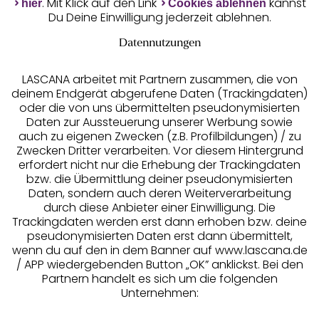
Unsere Apps
. Mit Klick auf den Link
kannst
hier
Cookies ablehnen
Du Deine Einwilligung jederzeit ablehnen.
Datennutzungen
LASCANA arbeitet mit Partnern zusammen, die von
deinem Endgerät abgerufene Daten (Trackingdaten)
oder die von uns übermittelten pseudonymisierten
Daten zur Aussteuerung unserer Werbung sowie
auch zu eigenen Zwecken (z.B. Profilbildungen) / zu
Zwecken Dritter verarbeiten. Vor diesem Hintergrund
erfordert nicht nur die Erhebung der Trackingdaten
Services
bzw. die Übermittlung deiner pseudonymisierten
Daten, sondern auch deren Weiterverarbeitung
durch diese Anbieter einer Einwilligung. Die
Beratung
Trackingdaten werden erst dann erhoben bzw. deine
pseudonymisierten Daten erst dann übermittelt,
Über uns
wenn du auf den in dem Banner auf www.lascana.de
/ APP wiedergebenden Button „OK” anklickst. Bei den
Partnern handelt es sich um die folgenden
Rechtliches
Unternehmen: