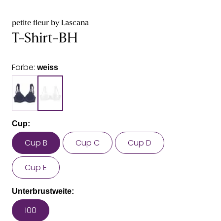
petite fleur by Lascana
T-Shirt-BH
Farbe:
weiss
Cup:
Cup B
Cup C
Cup D
Cup E
Unterbrustweite:
100