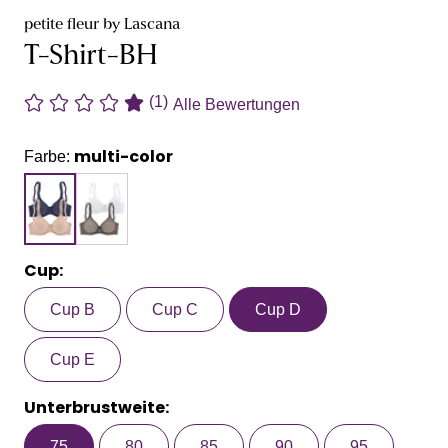
petite fleur by Lascana
T-Shirt-BH
(1)
Alle Bewertungen
multi-color
Farbe:
Cup:
Cup B
Cup C
Cup D
Cup E
Unterbrustweite:
75
80
85
90
95