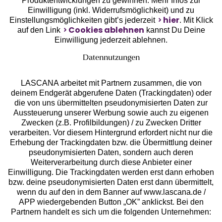
Produktentwicklungen zu gewinnen. Mehr Infos zur
Einwilligung (inkl. Widerrufsmöglichkeit) und zu
hier
Einstellungsmöglichkeiten gibt’s jederzeit
. Mit Klick
Cookies ablehnen
auf den Link
kannst Du Deine
Einwilligung jederzeit ablehnen.
Datennutzungen
LASCANA arbeitet mit Partnern zusammen, die von
deinem Endgerät abgerufene Daten (Trackingdaten) oder
die von uns übermittelten pseudonymisierten Daten zur
Aussteuerung unserer Werbung sowie auch zu eigenen
Services
Zwecken (z.B. Profilbildungen) / zu Zwecken Dritter
verarbeiten. Vor diesem Hintergrund erfordert nicht nur die
Beratung
Erhebung der Trackingdaten bzw. die Übermittlung deiner
pseudonymisierten Daten, sondern auch deren
Weiterverarbeitung durch diese Anbieter einer
Über uns
Einwilligung. Die Trackingdaten werden erst dann erhoben
bzw. deine pseudonymisierten Daten erst dann übermittelt,
wenn du auf den in dem Banner auf www.lascana.de /
Rechtliches
APP wiedergebenden Button „OK” anklickst. Bei den
Partnern handelt es sich um die folgenden Unternehmen: