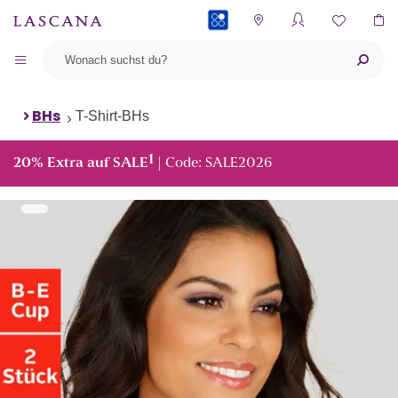
PAYBACK
BHs
T-Shirt-BHs
1
20% Extra auf SALE
| Code: SALE2026