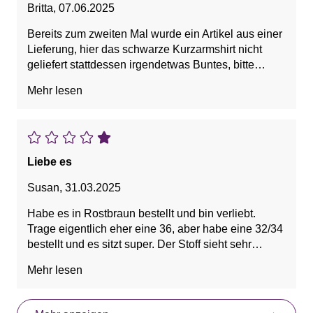
Britta
,
07.06.2025
Bereits zum zweiten Mal wurde ein Artikel aus einer
Lieferung, hier das schwarze Kurzarmshirt nicht
geliefert stattdessen irgendetwas Buntes, bitte
Kurzarmshirt kurzfristig liefern, Rücksendung ist
Mehr lesen
unterwegs zu Ihnen.
Liebe es
Susan
,
31.03.2025
Habe es in Rostbraun bestellt und bin verliebt.
Trage eigentlich eher eine 36, aber habe eine 32/34
bestellt und es sitzt super. Der Stoff sieht sehr
hochwertig aus, der Schnitt gefällt mir richtig gut,
Mehr lesen
sodass ich es in anderen Farben nachbestellen
werde <3