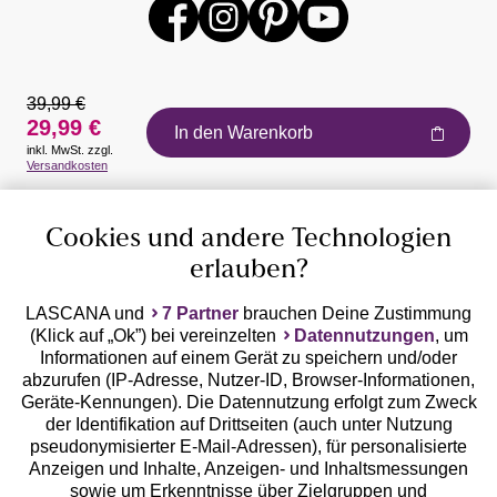
39,99 €
29,99 €
In den Warenkorb
inkl. MwSt. zzgl.
Auszeichnungen
Versandkosten
Cookies und andere Technologien
erlauben?
LASCANA und
7 Partner
brauchen Deine Zustimmung
(Klick auf „Ok”) bei vereinzelten
Datennutzungen
, um
Geprüfte Sicherheit
Informationen auf einem Gerät zu speichern und/oder
abzurufen (IP-Adresse, Nutzer-ID, Browser-Informationen,
Geräte-Kennungen). Die Datennutzung erfolgt zum Zweck
der Identifikation auf Drittseiten (auch unter Nutzung
pseudonymisierter E-Mail-Adressen), für personalisierte
Anzeigen und Inhalte, Anzeigen- und Inhaltsmessungen
Unsere Apps
sowie um Erkenntnisse über Zielgruppen und