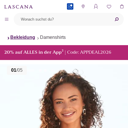
PAYBACK
Bekleidung
Damenshirts
²
20% auf ALLES in der App
| Code: APPDEAL2026
01
/05