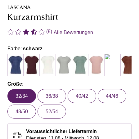
LASCANA
Kurzarmshirt
(8)
Alle Bewertungen
Farbe:
schwarz
Größe:
32/34
36/38
40/42
44/46
48/50
52/54
Voraussichtlicher Liefertermin
Dienstag, 11.08 - Mittwoch, 12.08