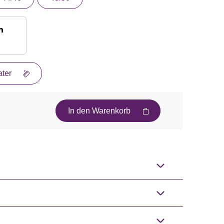
n
ter
In den Warenkorb