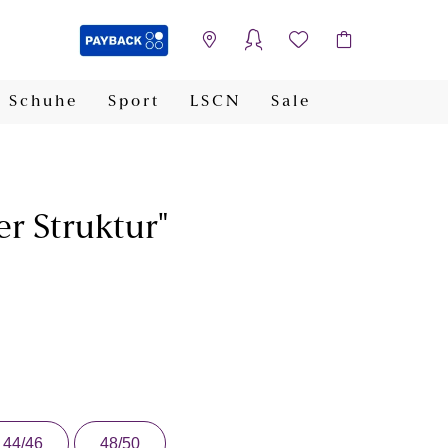
Schuhe
Sport
LSCN
Sale
PAYBACK
er Struktur"
44/46
48/50