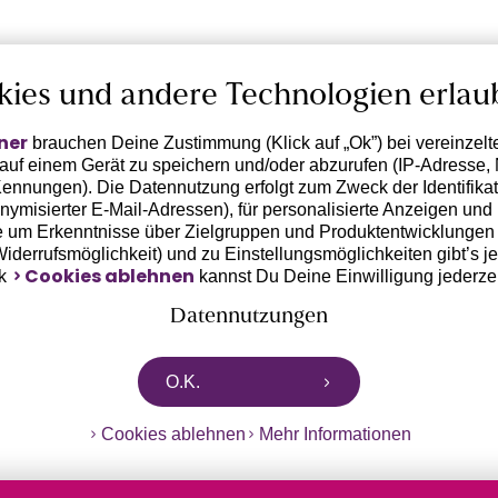
kies und andere Technologien erlau
ner
brauchen Deine Zustimmung (Klick auf „Ok”) bei vereinzel
 auf einem Gerät zu speichern und/oder abzurufen (IP-Adresse, 
ennungen). Die Datennutzung erfolgt zum Zweck der Identifikati
ymisierter E-Mail-Adressen), für personalisierte Anzeigen und 
 um Erkenntnisse über Zielgruppen und Produktentwicklungen 
 Widerrufsmöglichkeit) und zu Einstellungsmöglichkeiten gibt’s j
Cookies ablehnen
nk
kannst Du Deine Einwilligung jederze
Datennutzungen
rtnern zusammen, die von deinem Endgerät abgerufene Daten 
O.K.
n pseudonymisierten Daten zur Aussteuerung unserer Werbung 
dungen) / zu Zwecken Dritter verarbeiten. Vor diesem Hintergrund
Cookies ablehnen
Mehr Informationen
ngdaten bzw. die Übermittlung deiner pseudonymisierten Daten
ch diese Anbieter einer Einwilligung. Die Trackingdaten werden
 Daten erst dann übermittelt, wenn du auf den in dem Banner 