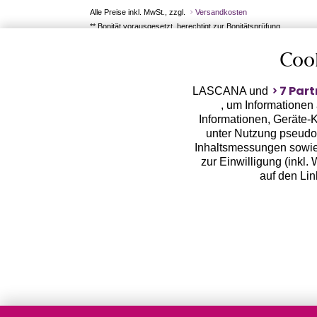
Alle Preise inkl. MwSt., zzgl.
Versandkosten
** Bonität vorausgesetzt, berechtigt zur Bonitätsprüfung
Coo
7 Part
LASCANA und
, um Informationen
Informationen, Geräte-K
unter Nutzung pseudon
Inhaltsmessungen sowie
zur Einwilligung (inkl.
auf den Li
LASCANA arbeitet mit Pa
von uns übermittelte
Zwecken (z.B. Profilbil
Erhebung der Tracki
Weiterverarbeitung dur
deine pseudonymisierten