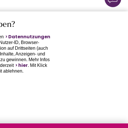
ben?
Datennutzungen
ten
Nutzer-ID, Browser-
on auf Drittseiten (auch
Inhalte, Anzeigen- und
zu gewinnen. Mehr Infos
hier
ederzeit
. Mit Klick
it ablehnen.
(Trackingdaten) oder die
sowie auch zu eigenen
 erfordert nicht nur die
, sondern auch deren
 erst dann erhoben bzw.
auf www.lascana.de / APP