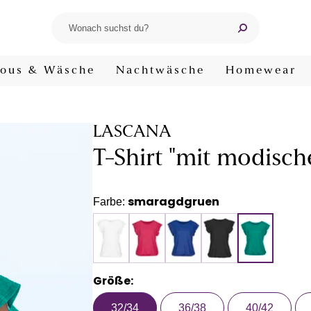
ous & Wäsche
Nachtwäsche
Homewear
LASCANA
T-Shirt "mit modisch
smaragdgruen
Farbe:
Größe:
32/34
36/38
40/42