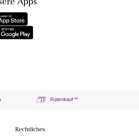
sere Apps
n
Ratenkauf **
Rechtliches