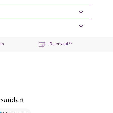
ln
Ratenkauf **
sandart