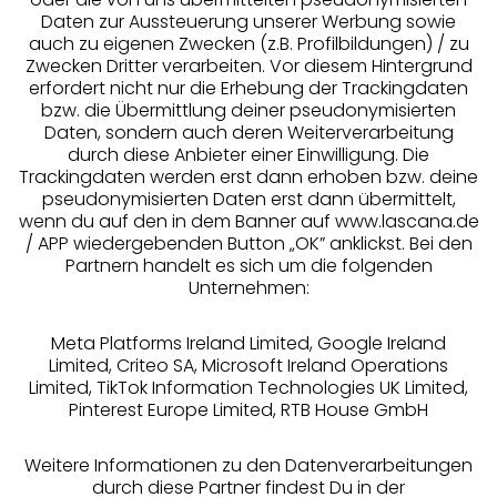
Daten zur Aussteuerung unserer Werbung sowie
auch zu eigenen Zwecken (z.B. Profilbildungen) / zu
Zwecken Dritter verarbeiten. Vor diesem Hintergrund
erfordert nicht nur die Erhebung der Trackingdaten
Services
bzw. die Übermittlung deiner pseudonymisierten
Daten, sondern auch deren Weiterverarbeitung
durch diese Anbieter einer Einwilligung. Die
Beratung
Trackingdaten werden erst dann erhoben bzw. deine
pseudonymisierten Daten erst dann übermittelt,
Über uns
wenn du auf den in dem Banner auf www.lascana.de
/ APP wiedergebenden Button „OK” anklickst. Bei den
Partnern handelt es sich um die folgenden
Rechtliches
Unternehmen:
Meta Platforms Ireland Limited, Google Ireland
Limited, Criteo SA, Microsoft Ireland Operations
Limited, TikTok Information Technologies UK Limited,
Pinterest Europe Limited, RTB House GmbH
Alle Preise inkl. MwSt., zzgl.
Versandkosten
** Bonität vorausgesetzt, berechtigt zur Bonitätsprüfung
Weitere Informationen zu den Datenverarbeitungen
durch diese Partner findest Du in der