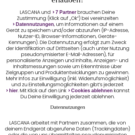
Auszeichnungen
erlauben?
LASCANA und
brauchen Deine
7 Partner
Zustimmung (Klick auf „Ok”) bei vereinzelten
, um Informationen auf einem
Datennutzungen
Gerät zu speichern und/oder abzurufen (IP-Adresse,
Nutzer-ID, Browser-Informationen, Geräte-
Kennungen). Die Datennutzung erfolgt zum Zweck
der Identifikation auf Drittseiten (auch unter Nutzung
pseudonymisierter E-Mail-Adressen), für
Geprüfte Sicherheit
personalisierte Anzeigen und Inhalte, Anzeigen- und
Inhaltsmessungen sowie um Erkenntnisse über
Zielgruppen und Produktentwicklungen zu gewinnen.
Mehr Infos zur Einwilligung (inkl. Widerrufsmöglichkeit)
und zu Einstellungsmöglichkeiten gibt’s jederzeit
Unsere Apps
. Mit Klick auf den Link
kannst
hier
Cookies ablehnen
Du Deine Einwilligung jederzeit ablehnen.
Datennutzungen
LASCANA arbeitet mit Partnern zusammen, die von
deinem Endgerät abgerufene Daten (Trackingdaten)
oder die von uns übermittelten pseudonymisierten