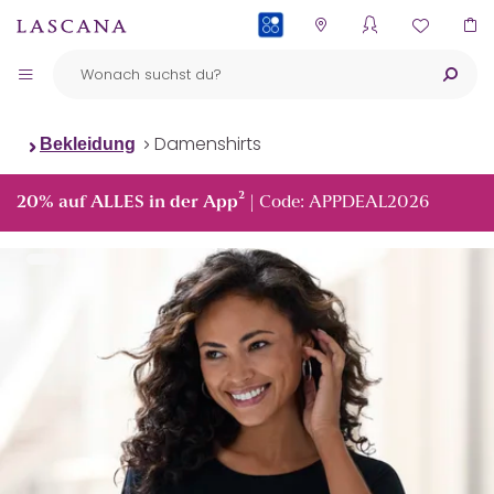
PAYBACK
Damenshirts
Bekleidung
²
20% auf ALLES in der App
| Code: APPDEAL2026