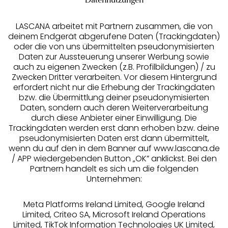
Datennutzungen
LASCANA arbeitet mit Partnern zusammen, die von
deinem Endgerät abgerufene Daten (Trackingdaten)
oder die von uns übermittelten pseudonymisierten
Daten zur Aussteuerung unserer Werbung sowie
auch zu eigenen Zwecken (z.B. Profilbildungen) / zu
Zwecken Dritter verarbeiten. Vor diesem Hintergrund
erfordert nicht nur die Erhebung der Trackingdaten
bzw. die Übermittlung deiner pseudonymisierten
Daten, sondern auch deren Weiterverarbeitung
Services
durch diese Anbieter einer Einwilligung. Die
Trackingdaten werden erst dann erhoben bzw. deine
Beratung
pseudonymisierten Daten erst dann übermittelt,
wenn du auf den in dem Banner auf www.lascana.de
/ APP wiedergebenden Button „OK” anklickst. Bei den
Über uns
Partnern handelt es sich um die folgenden
Unternehmen:
Rechtliches
Meta Platforms Ireland Limited, Google Ireland
Limited, Criteo SA, Microsoft Ireland Operations
Limited, TikTok Information Technologies UK Limited,