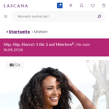
PAYBACK
Startseite
Marken
1
Slip, Slip, Hurra!: 3 für 2 auf Höschen
| bis zum
16.08.2026
01
/04