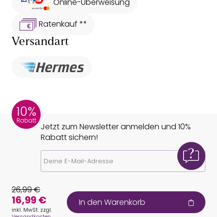
Online-Überweisung
Ratenkauf **
Versandart
10%
Rabatt
Jetzt zum Newsletter anmelden und 10%
Rabatt sichern!
26,99 €
Jetzt anmelden
16,99 €
In den Warenkorb
inkl. MwSt. zzgl.
Versandkosten