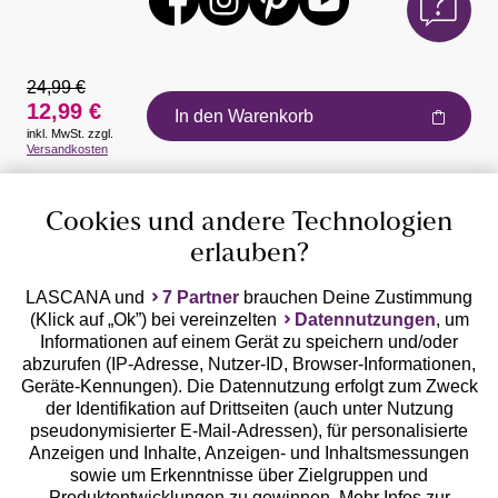
24,99 €
12,99 €
In den Warenkorb
inkl. MwSt. zzgl.
Auszeichnungen
Versandkosten
Cookies und andere Technologien
erlauben?
LASCANA und
7 Partner
brauchen Deine Zustimmung
(Klick auf „Ok”) bei vereinzelten
Datennutzungen
, um
Geprüfte Sicherheit
Informationen auf einem Gerät zu speichern und/oder
abzurufen (IP-Adresse, Nutzer-ID, Browser-Informationen,
Geräte-Kennungen). Die Datennutzung erfolgt zum Zweck
der Identifikation auf Drittseiten (auch unter Nutzung
pseudonymisierter E-Mail-Adressen), für personalisierte
Anzeigen und Inhalte, Anzeigen- und Inhaltsmessungen
Unsere Apps
sowie um Erkenntnisse über Zielgruppen und
Produktentwicklungen zu gewinnen. Mehr Infos zur