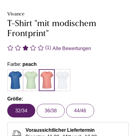
Vivance
T-Shirt "mit modischem
Frontprint"
(1)
Alle Bewertungen
Farbe:
peach
Größe:
32/34
36/38
44/46
Voraussichtlicher Liefertermin