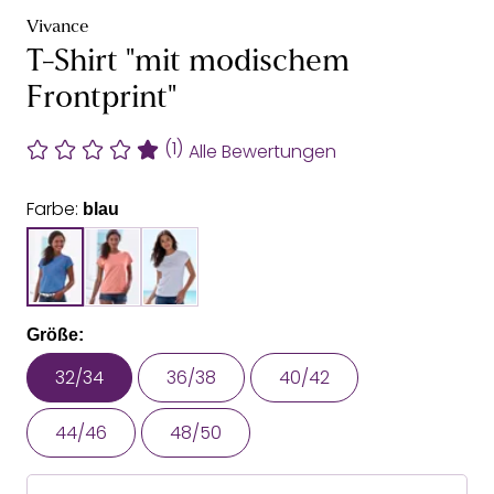
Vivance
T-Shirt "mit modischem
Frontprint"
(1)
Alle Bewertungen
Farbe:
blau
Größe:
32/34
36/38
40/42
44/46
48/50