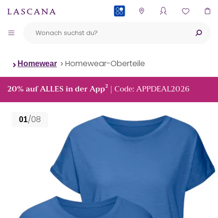
PAYBACK
Homewear-Oberteile
Homewear
²
20% auf ALLES in der App
| Code: APPDEAL2026
/08
01