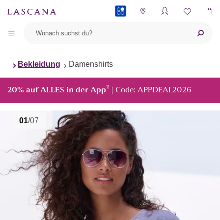
PAYBACK
Bekleidung
Damenshirts
²
20% auf ALLES in der App
| Code: APPDEAL2026
01
/07