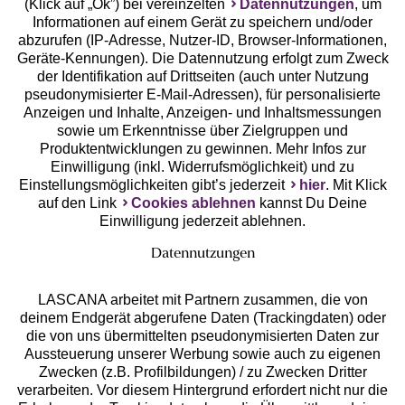
(Klick auf „Ok”) bei vereinzelten
Datennutzungen
, um
Geprüfte Sicherheit
Informationen auf einem Gerät zu speichern und/oder
abzurufen (IP-Adresse, Nutzer-ID, Browser-Informationen,
Geräte-Kennungen). Die Datennutzung erfolgt zum Zweck
der Identifikation auf Drittseiten (auch unter Nutzung
pseudonymisierter E-Mail-Adressen), für personalisierte
Anzeigen und Inhalte, Anzeigen- und Inhaltsmessungen
Unsere Apps
sowie um Erkenntnisse über Zielgruppen und
Produktentwicklungen zu gewinnen. Mehr Infos zur
Einwilligung (inkl. Widerrufsmöglichkeit) und zu
Einstellungsmöglichkeiten gibt’s jederzeit
hier
. Mit Klick
auf den Link
Cookies ablehnen
kannst Du Deine
Einwilligung jederzeit ablehnen.
Datennutzungen
LASCANA arbeitet mit Partnern zusammen, die von
deinem Endgerät abgerufene Daten (Trackingdaten) oder
die von uns übermittelten pseudonymisierten Daten zur
Services
Aussteuerung unserer Werbung sowie auch zu eigenen
Zwecken (z.B. Profilbildungen) / zu Zwecken Dritter
Beratung
verarbeiten. Vor diesem Hintergrund erfordert nicht nur die