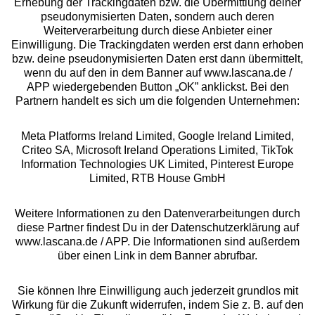
Erhebung der Trackingdaten bzw. die Übermittlung deiner
pseudonymisierten Daten, sondern auch deren
Über uns
Weiterverarbeitung durch diese Anbieter einer
Einwilligung. Die Trackingdaten werden erst dann erhoben
bzw. deine pseudonymisierten Daten erst dann übermittelt,
Rechtliches
wenn du auf den in dem Banner auf www.lascana.de /
APP wiedergebenden Button „OK” anklickst. Bei den
Partnern handelt es sich um die folgenden Unternehmen:
Meta Platforms Ireland Limited, Google Ireland Limited,
Criteo SA, Microsoft Ireland Operations Limited, TikTok
Alle Preise inkl. MwSt., zzgl.
Versandkosten
Information Technologies UK Limited, Pinterest Europe
** Bonität vorausgesetzt, berechtigt zur Bonitätsprüfung
Limited, RTB House GmbH
Weitere Informationen zu den Datenverarbeitungen durch
diese Partner findest Du in der Datenschutzerklärung auf
www.lascana.de / APP. Die Informationen sind außerdem
über einen Link in dem Banner abrufbar.
Sie können Ihre Einwilligung auch jederzeit grundlos mit
Wirkung für die Zukunft widerrufen, indem Sie z. B. auf den