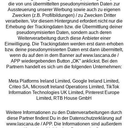
die von uns übermittelten pseudonymisierten Daten zur
Aussteuerung unserer Werbung sowie auch zu eigenen
Services
Zwecken (z.B. Profilbildungen) / zu Zwecken Dritter
verarbeiten. Vor diesem Hintergrund erfordert nicht nur die
Beratung
Erhebung der Trackingdaten bzw. die Übermittlung deiner
pseudonymisierten Daten, sondern auch deren
Weiterverarbeitung durch diese Anbieter einer
Über uns
Einwilligung. Die Trackingdaten werden erst dann erhoben
bzw. deine pseudonymisierten Daten erst dann übermittelt,
wenn du auf den in dem Banner auf www.lascana.de /
Rechtliches
APP wiedergebenden Button „OK” anklickst. Bei den
Partnern handelt es sich um die folgenden Unternehmen:
Meta Platforms Ireland Limited, Google Ireland Limited,
Criteo SA, Microsoft Ireland Operations Limited, TikTok
Information Technologies UK Limited, Pinterest Europe
Alle Preise inkl. MwSt., zzgl.
Versandkosten
Limited, RTB House GmbH
** Bonität vorausgesetzt, berechtigt zur Bonitätsprüfung
Weitere Informationen zu den Datenverarbeitungen durch
diese Partner findest Du in der Datenschutzerklärung auf
www.lascana.de / APP. Die Informationen sind außerdem