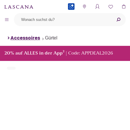
PAYBACK
Accessoires
Gürtel
²
20% auf ALLES in der App
| Code: APPDEAL2026