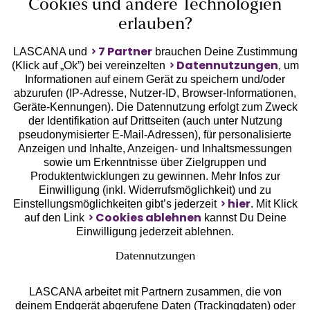
Cookies und andere Technologien
erlauben?
7 Partner
LASCANA und
brauchen Deine Zustimmung
Datennutzungen
(Klick auf „Ok”) bei vereinzelten
, um
Informationen auf einem Gerät zu speichern und/oder
Geprüfte Sicherheit
abzurufen (IP-Adresse, Nutzer-ID, Browser-Informationen,
Geräte-Kennungen). Die Datennutzung erfolgt zum Zweck
der Identifikation auf Drittseiten (auch unter Nutzung
pseudonymisierter E-Mail-Adressen), für personalisierte
Anzeigen und Inhalte, Anzeigen- und Inhaltsmessungen
sowie um Erkenntnisse über Zielgruppen und
Unsere Apps
Produktentwicklungen zu gewinnen. Mehr Infos zur
Einwilligung (inkl. Widerrufsmöglichkeit) und zu
hier
Einstellungsmöglichkeiten gibt’s jederzeit
. Mit Klick
Cookies ablehnen
auf den Link
kannst Du Deine
Einwilligung jederzeit ablehnen.
Datennutzungen
LASCANA arbeitet mit Partnern zusammen, die von
deinem Endgerät abgerufene Daten (Trackingdaten) oder