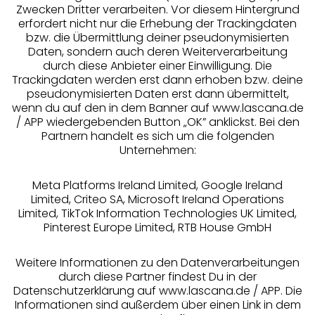
Zwecken Dritter verarbeiten. Vor diesem Hintergrund
erfordert nicht nur die Erhebung der Trackingdaten
Services
bzw. die Übermittlung deiner pseudonymisierten
Daten, sondern auch deren Weiterverarbeitung
durch diese Anbieter einer Einwilligung. Die
Beratung
Trackingdaten werden erst dann erhoben bzw. deine
pseudonymisierten Daten erst dann übermittelt,
Über uns
wenn du auf den in dem Banner auf www.lascana.de
/ APP wiedergebenden Button „OK” anklickst. Bei den
Partnern handelt es sich um die folgenden
Rechtliches
Unternehmen:
Meta Platforms Ireland Limited, Google Ireland
Limited, Criteo SA, Microsoft Ireland Operations
Limited, TikTok Information Technologies UK Limited,
Pinterest Europe Limited, RTB House GmbH
Alle Preise inkl. MwSt., zzgl.
Versandkosten
** Bonität vorausgesetzt, berechtigt zur Bonitätsprüfung
Weitere Informationen zu den Datenverarbeitungen
durch diese Partner findest Du in der
Datenschutzerklärung auf www.lascana.de / APP. Die
Informationen sind außerdem über einen Link in dem