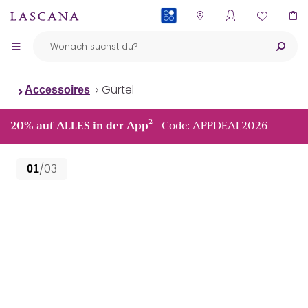
PAYBACK
Gürtel
Accessoires
²
20% auf ALLES in der App
| Code: APPDEAL2026
/03
01