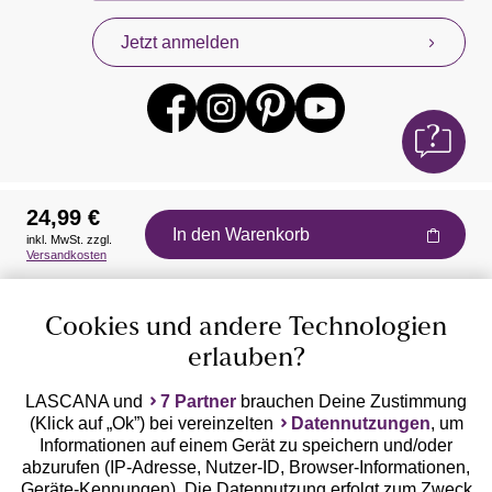
Jetzt anmelden
24,99 €
In den Warenkorb
inkl. MwSt. zzgl.
Auszeichnungen
Versandkosten
Cookies und andere Technologien
erlauben?
LASCANA und
7 Partner
brauchen Deine Zustimmung
(Klick auf „Ok”) bei vereinzelten
Datennutzungen
, um
Geprüfte Sicherheit
Informationen auf einem Gerät zu speichern und/oder
abzurufen (IP-Adresse, Nutzer-ID, Browser-Informationen,
Geräte-Kennungen). Die Datennutzung erfolgt zum Zweck