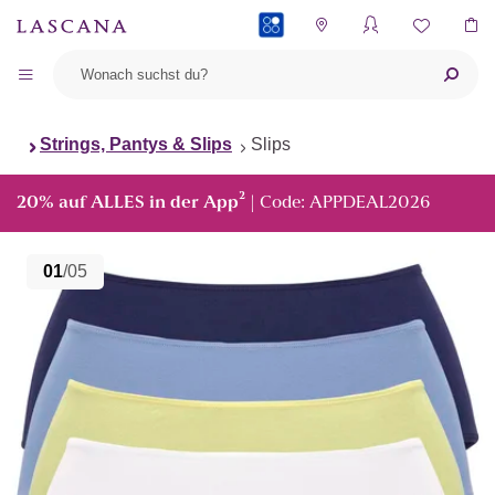
PAYBACK
Strings, Pantys & Slips
Slips
²
20% auf ALLES in der App
| Code: APPDEAL2026
01
/05