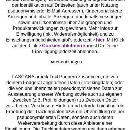
der Identifikation auf Drittseiten (auch unter Nutzung
pseudonymisierter E-Mail-Adressen), für personalisierte
Anzeigen und Inhalte, Anzeigen- und Inhaltsmessungen
Unsere Apps
sowie um Erkenntnisse über Zielgruppen und
Produktentwicklungen zu gewinnen. Mehr Infos zur
Einwilligung (inkl. Widerrufsmöglichkeit) und zu
Einstellungsmöglichkeiten gibt’s jederzeit
hier
. Mit Klick
auf den Link
Cookies ablehnen
kannst Du Deine
Einwilligung jederzeit ablehnen.
Datennutzungen
LASCANA arbeitet mit Partnern zusammen, die von
deinem Endgerät abgerufene Daten (Trackingdaten) oder
die von uns übermittelten pseudonymisierten Daten zur
Services
Aussteuerung unserer Werbung sowie auch zu eigenen
Zwecken (z.B. Profilbildungen) / zu Zwecken Dritter
Beratung
verarbeiten. Vor diesem Hintergrund erfordert nicht nur die
Erhebung der Trackingdaten bzw. die Übermittlung deiner
pseudonymisierten Daten, sondern auch deren
Über uns
Weiterverarbeitung durch diese Anbieter einer
Einwilligung. Die Trackingdaten werden erst dann erhoben