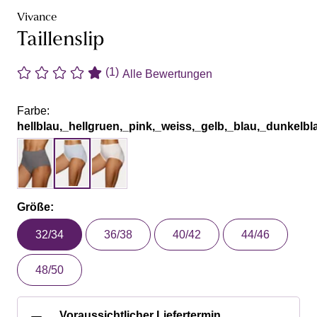
Vivance
Taillenslip
(1)
Alle Bewertungen
Farbe:
hellblau,_hellgruen,_pink,_weiss,_gelb,_blau,_dunkelbl
Größe:
32/34
36/38
40/42
44/46
48/50
Voraussichtlicher Liefertermin