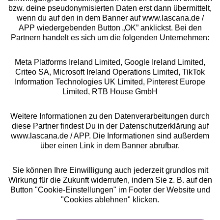
bzw. deine pseudonymisierten Daten erst dann übermittelt,
Rechtliches
wenn du auf den in dem Banner auf www.lascana.de /
APP wiedergebenden Button „OK” anklickst. Bei den
Partnern handelt es sich um die folgenden Unternehmen:
Meta Platforms Ireland Limited, Google Ireland Limited,
Criteo SA, Microsoft Ireland Operations Limited, TikTok
Alle Preise inkl. MwSt., zzgl.
Versandkosten
Information Technologies UK Limited, Pinterest Europe
** Bonität vorausgesetzt, berechtigt zur Bonitätsprüfung
Limited, RTB House GmbH
Weitere Informationen zu den Datenverarbeitungen durch
diese Partner findest Du in der Datenschutzerklärung auf
www.lascana.de / APP. Die Informationen sind außerdem
über einen Link in dem Banner abrufbar.
Sie können Ihre Einwilligung auch jederzeit grundlos mit
Wirkung für die Zukunft widerrufen, indem Sie z. B. auf den
Button "Cookie-Einstellungen" im Footer der Website und
"Cookies ablehnen" klicken.