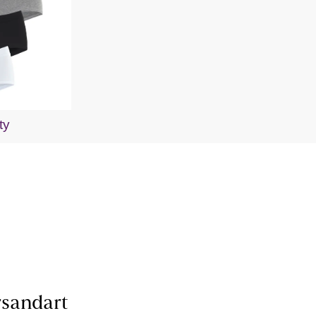
ty
sandart