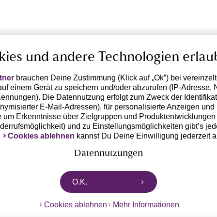
kies und andere Technologien erlau
tner
brauchen Deine Zustimmung (Klick auf „Ok”) bei vereinzel
uf einem Gerät zu speichern und/oder abzurufen (IP-Adresse, 
ennungen). Die Datennutzung erfolgt zum Zweck der Identifikati
ymisierter E-Mail-Adressen), für personalisierte Anzeigen und 
 um Erkenntnisse über Zielgruppen und Produktentwicklungen 
iderrufsmöglichkeit) und zu Einstellungsmöglichkeiten gibt’s jed
k
Cookies ablehnen
kannst Du Deine Einwilligung jederzeit 
Datennutzungen
rtnern zusammen, die von deinem Endgerät abgerufene Daten 
O.K.
n pseudonymisierten Daten zur Aussteuerung unserer Werbung 
dungen) / zu Zwecken Dritter verarbeiten. Vor diesem Hintergrund
Cookies ablehnen
Mehr Informationen
ngdaten bzw. die Übermittlung deiner pseudonymisierten Daten