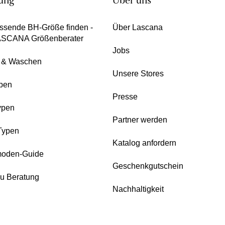
ung
Über uns
ssende BH-Größe finden -
Über Lascana
ASCANA Größenberater
Jobs
e & Waschen
Unsere Stores
pen
Presse
ypen
Partner werden
Typen
Katalog anfordern
oden-Guide
Geschenkgutschein
zu Beratung
Nachhaltigkeit