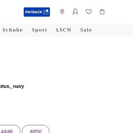
Schuhe
Sport
LSCN
Sale
PAYBACK
yptus,_navy
44/46
48/50