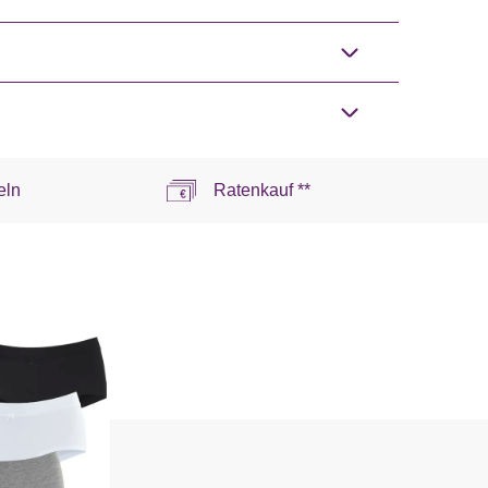
eln
Ratenkauf **