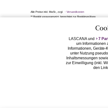
Alle Preise inkl. MwSt., zzgl.
Versandkosten
** Bonität vorausgesetzt, berechtigt zur Bonitätsprüfung
Coo
LASCANA und
7 Par
um Informationen a
Informationen, Geräte-K
unter Nutzung pseudon
Inhaltsmessungen sowie
zur Einwilligung (inkl. W
den Lin
LASCANA arbeitet mit Pa
von uns übermittelte
Zwecken (z.B. Profilbil
Erhebung der Tracki