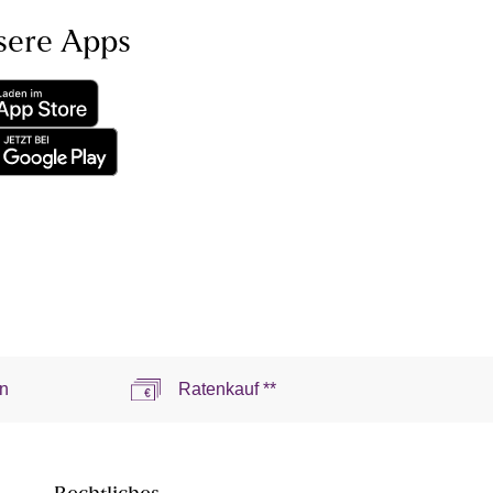
sere Apps
n
Ratenkauf **