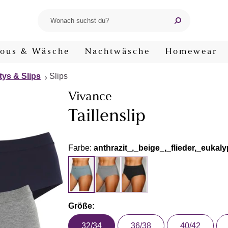
ous & Wäsche
Nachtwäsche
Homewear
tys & Slips
Slips
Vivance
Taillenslip
Farbe:
anthrazit_,_beige_,_flieder,_eukal
Größe:
32/34
36/38
40/42