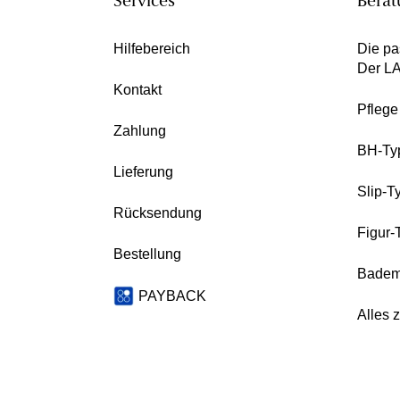
Services
Berat
Hilfebereich
Die pa
Der L
Kontakt
Pfleg
Zahlung
BH-Ty
Lieferung
Slip-T
Rücksendung
Figur-
Bestellung
Badem
PAYBACK
Alles 