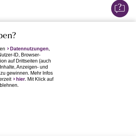
ben?
ten
Datennutzungen
,
Nutzer-ID, Browser-
on auf Drittseiten (auch
Inhalte, Anzeigen- und
zu gewinnen. Mehr Infos
erzeit
hier
. Mit Klick auf
ablehnen.
(Trackingdaten) oder die
sowie auch zu eigenen
 erfordert nicht nur die
, sondern auch deren