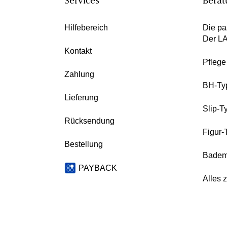
Services
Berat
Hilfebereich
Die pa
Der L
Kontakt
Pfleg
Zahlung
BH-Ty
Lieferung
Slip-T
Rücksendung
Figur-
Bestellung
Badem
PAYBACK
Alles 