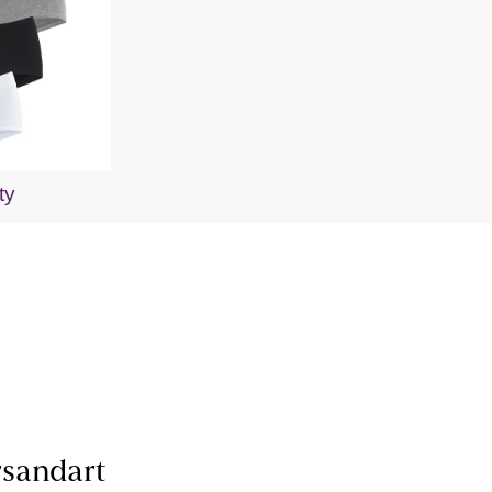
ty
sandart