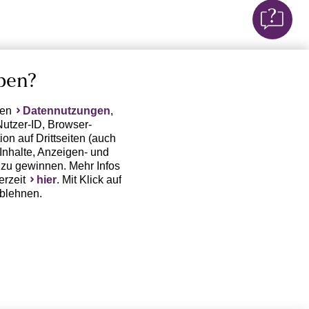
ben?
ten
Datennutzungen
,
Nutzer-ID, Browser-
on auf Drittseiten (auch
Inhalte, Anzeigen- und
zu gewinnen. Mehr Infos
erzeit
hier
. Mit Klick auf
ablehnen.
(Trackingdaten) oder die
sowie auch zu eigenen
 erfordert nicht nur die
, sondern auch deren