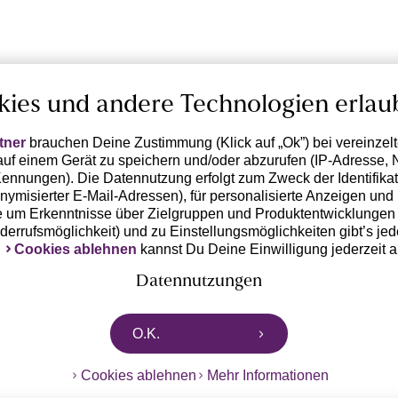
kies und andere Technologien erlau
tner
brauchen Deine Zustimmung (Klick auf „Ok”) bei vereinzel
uf einem Gerät zu speichern und/oder abzurufen (IP-Adresse, 
ennungen). Die Datennutzung erfolgt zum Zweck der Identifikati
ymisierter E-Mail-Adressen), für personalisierte Anzeigen und 
 um Erkenntnisse über Zielgruppen und Produktentwicklungen 
iderrufsmöglichkeit) und zu Einstellungsmöglichkeiten gibt’s jed
k
Cookies ablehnen
kannst Du Deine Einwilligung jederzeit 
Datennutzungen
rtnern zusammen, die von deinem Endgerät abgerufene Daten 
O.K.
n pseudonymisierten Daten zur Aussteuerung unserer Werbung 
dungen) / zu Zwecken Dritter verarbeiten. Vor diesem Hintergrund
Cookies ablehnen
Mehr Informationen
ngdaten bzw. die Übermittlung deiner pseudonymisierten Daten