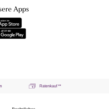
sere Apps
n
Ratenkauf **