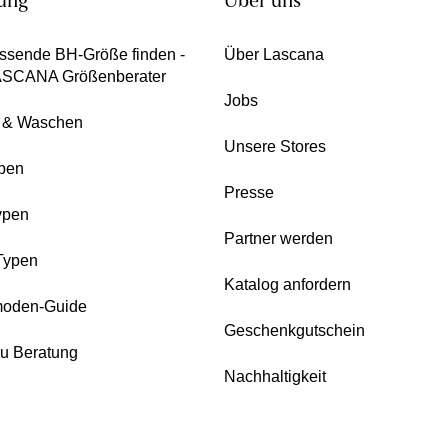
ung
Über uns
ssende BH-Größe finden -
Über Lascana
ASCANA Größenberater
Jobs
e & Waschen
Unsere Stores
pen
Presse
ypen
Partner werden
Typen
Katalog anfordern
oden-Guide
Geschenkgutschein
zu Beratung
Nachhaltigkeit