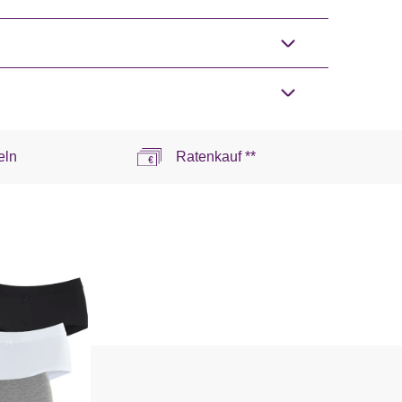
eln
Ratenkauf **