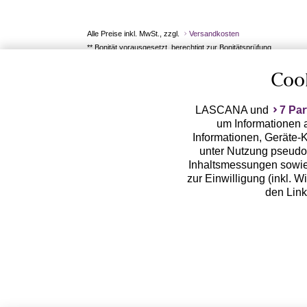
Alle Preise inkl. MwSt., zzgl.
Versandkosten
** Bonität vorausgesetzt, berechtigt zur Bonitätsprüfung
Coo
LASCANA und
7 Par
um Informationen a
Informationen, Geräte-K
unter Nutzung pseudon
Inhaltsmessungen sowie
zur Einwilligung (inkl. W
den Lin
LASCANA arbeitet mit Pa
von uns übermittelte
Zwecken (z.B. Profilbil
Erhebung der Tracki