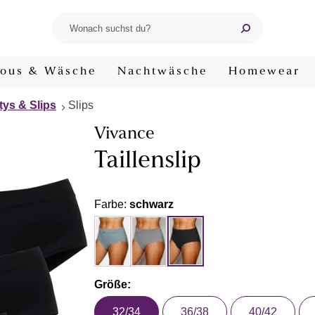
ous & Wäsche
Nachtwäsche
Homewear
tys & Slips
Slips
Vivance
Taillenslip
Farbe:
schwarz
Größe:
32/34
36/38
40/42