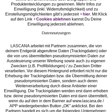
Produktentwicklungen zu gewinnen. Mehr Infos zur
Einwilligung (inkl. Widerrufsmöglichkeit) und zu
Einstellungsmöglichkeiten gibt’s jederzeit
hier
. Mit Klick
auf den Link
Cookies ablehnen
kannst Du Deine
Einwilligung jederzeit ablehnen.
Datennutzungen
LASCANA arbeitet mit Partnern zusammen, die von
deinem Endgerät abgerufene Daten (Trackingdaten) oder
die von uns übermittelten pseudonymisierten Daten zur
Services
Aussteuerung unserer Werbung sowie auch zu eigenen
Zwecken (z.B. Profilbildungen) / zu Zwecken Dritter
Beratung
verarbeiten. Vor diesem Hintergrund erfordert nicht nur die
Erhebung der Trackingdaten bzw. die Übermittlung deiner
pseudonymisierten Daten, sondern auch deren
Über uns
Weiterverarbeitung durch diese Anbieter einer
Einwilligung. Die Trackingdaten werden erst dann erhoben
bzw. deine pseudonymisierten Daten erst dann übermittelt,
Rechtliches
wenn du auf den in dem Banner auf www.lascana.de /
APP wiedergebenden Button „OK” anklickst. Bei den
Partnern handelt es sich um die folgenden Unternehmen: