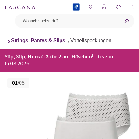
PAYBACK
Strings, Pantys & Slips
Vorteilspackungen
1
Slip, Slip, Hurra!: 3 für 2 auf Höschen
| bis zum
16.08.2026
01
/05