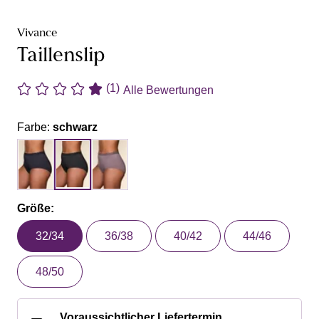
Vivance
Taillenslip
(1)
Alle Bewertungen
Farbe:
schwarz
Größe:
32/34
36/38
40/42
44/46
48/50
Voraussichtlicher Liefertermin