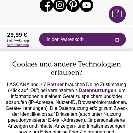
29,99 €
In den Warenkorb
inkl. MwSt. zzgl.
Auszeichnungen
Versandkosten
Cookies und andere Technologien
erlauben?
LASCANA und
7 Partner
brauchen Deine Zustimmung
(Klick auf „Ok”) bei vereinzelten
Datennutzungen
, um
Geprüfte Sicherheit
Informationen auf einem Gerät zu speichern und/oder
abzurufen (IP-Adresse, Nutzer-ID, Browser-Informationen,
Geräte-Kennungen). Die Datennutzung erfolgt zum Zweck
der Identifikation auf Drittseiten (auch unter Nutzung
pseudonymisierter E-Mail-Adressen), für personalisierte
Anzeigen und Inhalte, Anzeigen- und Inhaltsmessungen
Unsere Apps
sowie um Erkenntnisse über Zielgruppen und