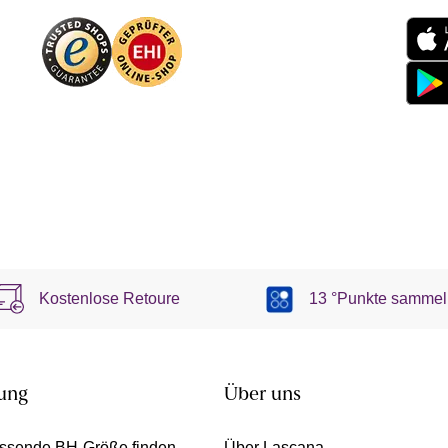
Kostenlose Retoure
13 °Punkte sammel
ung
Über uns
ssende BH-Größe finden -
Über Lascana