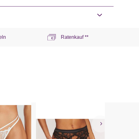
eln
Ratenkauf **