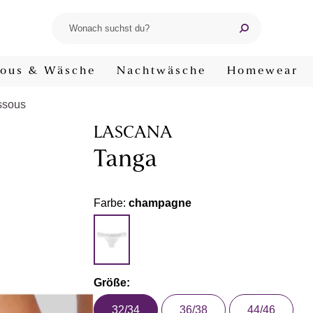
ous & Wäsche
Nachtwäsche
Homewear
ssous
LASCANA
Tanga
Farbe:
champagne
Größe:
32/34
36/38
44/46