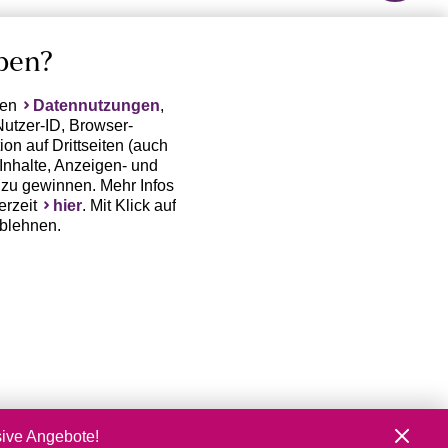
ben?
ten
Datennutzungen
,
Nutzer-ID, Browser-
on auf Drittseiten (auch
Inhalte, Anzeigen- und
zu gewinnen. Mehr Infos
erzeit
hier
. Mit Klick auf
ablehnen.
(Trackingdaten) oder die
sowie auch zu eigenen
 erfordert nicht nur die
, sondern auch deren
 erst dann erhoben bzw.
auf www.lascana.de / APP
lgenden Unternehmen:
sive Angebote!