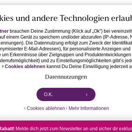
kies und andere Technologien erlau
tner
brauchen Deine Zustimmung (Klick auf „Ok”) bei vereinzel
uf einem Gerät zu speichern und/oder abzurufen (IP-Adresse, 
ennungen). Die Datennutzung erfolgt zum Zweck der Identifikati
ymisierter E-Mail-Adressen), für personalisierte Anzeigen und 
 um Erkenntnisse über Zielgruppen und Produktentwicklungen 
iderrufsmöglichkeit) und zu Einstellungsmöglichkeiten gibt’s jed
k
Cookies ablehnen
kannst Du Deine Einwilligung jederzeit 
Datennutzungen
rtnern zusammen, die von deinem Endgerät abgerufene Daten 
O.K.
n pseudonymisierten Daten zur Aussteuerung unserer Werbung 
dungen) / zu Zwecken Dritter verarbeiten. Vor diesem Hintergrund
Cookies ablehnen
Mehr Informationen
ngdaten bzw. die Übermittlung deiner pseudonymisierten Daten
ch diese Anbieter einer Einwilligung. Die Trackingdaten werden
 Daten erst dann übermittelt, wenn du auf den in dem Banner 
on „OK” anklickst. Bei den Partnern handelt es sich um die fo
Rabatt!
Melde dich jetzt zum Newsletter an und sicher dir exklu