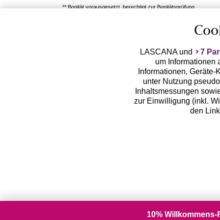
** Bonität vorausgesetzt, berechtigt zur Bonitätsprüfung
Coo
LASCANA und
7 Par
um Informationen a
Informationen, Geräte-K
unter Nutzung pseudon
Inhaltsmessungen sowie
zur Einwilligung (inkl. W
den Lin
LASCANA arbeitet mit Pa
von uns übermittelte
Zwecken (z.B. Profilbil
Erhebung der Tracki
Weiterverarbeitung dur
deine pseudonymisierten
wiedergebenden Butt
10% Willkommens-