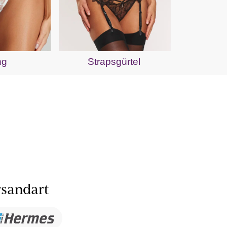
Str
ng
Strapsgürtel
sandart