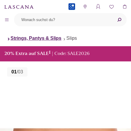
PAYBACK
Strings, Pantys & Slips
Slips
1
20% Extra auf SALE
| Code: SALE2026
01
/03