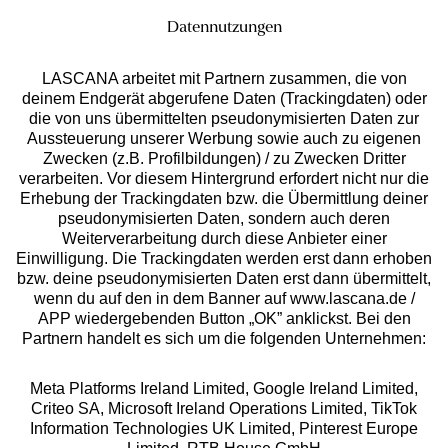
Datennutzungen
LASCANA arbeitet mit Partnern zusammen, die von
deinem Endgerät abgerufene Daten (Trackingdaten) oder
die von uns übermittelten pseudonymisierten Daten zur
Services
Aussteuerung unserer Werbung sowie auch zu eigenen
Zwecken (z.B. Profilbildungen) / zu Zwecken Dritter
Beratung
verarbeiten. Vor diesem Hintergrund erfordert nicht nur die
Erhebung der Trackingdaten bzw. die Übermittlung deiner
pseudonymisierten Daten, sondern auch deren
Über uns
Weiterverarbeitung durch diese Anbieter einer
Einwilligung. Die Trackingdaten werden erst dann erhoben
bzw. deine pseudonymisierten Daten erst dann übermittelt,
Rechtliches
wenn du auf den in dem Banner auf www.lascana.de /
APP wiedergebenden Button „OK” anklickst. Bei den
Partnern handelt es sich um die folgenden Unternehmen:
Meta Platforms Ireland Limited, Google Ireland Limited,
Criteo SA, Microsoft Ireland Operations Limited, TikTok
Alle Preise inkl. MwSt., zzgl.
Versandkosten
Information Technologies UK Limited, Pinterest Europe
** Bonität vorausgesetzt, berechtigt zur Bonitätsprüfung