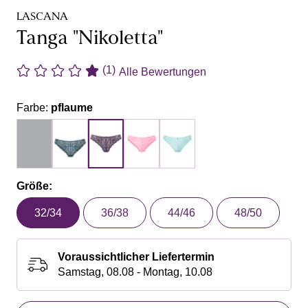
LASCANA
Tanga "Nikoletta"
(1)
Alle Bewertungen
Farbe:
pflaume
Größe:
32/34
36/38
44/46
48/50
Voraussichtlicher Liefertermin
Samstag, 08.08 - Montag, 10.08