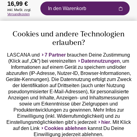
16,99 €
In den Warenkorb
inkl. MwSt. zzgl.
Auszeichnungen
Versandkosten
Cookies und andere Technologien
erlauben?
LASCANA und
7 Partner
brauchen Deine Zustimmung
(Klick auf „Ok”) bei vereinzelten
Datennutzungen
, um
Geprüfte Sicherheit
Informationen auf einem Gerät zu speichern und/oder
abzurufen (IP-Adresse, Nutzer-ID, Browser-Informationen,
Geräte-Kennungen). Die Datennutzung erfolgt zum Zweck
der Identifikation auf Drittseiten (auch unter Nutzung
pseudonymisierter E-Mail-Adressen), für personalisierte
Anzeigen und Inhalte, Anzeigen- und Inhaltsmessungen
Unsere Apps
sowie um Erkenntnisse über Zielgruppen und
Produktentwicklungen zu gewinnen. Mehr Infos zur
Einwilligung (inkl. Widerrufsmöglichkeit) und zu
Einstellungsmöglichkeiten gibt’s jederzeit
hier
. Mit Klick
auf den Link
Cookies ablehnen
kannst Du Deine
Einwilligung jederzeit ablehnen.