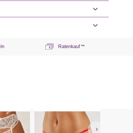
ln
Ratenkauf **