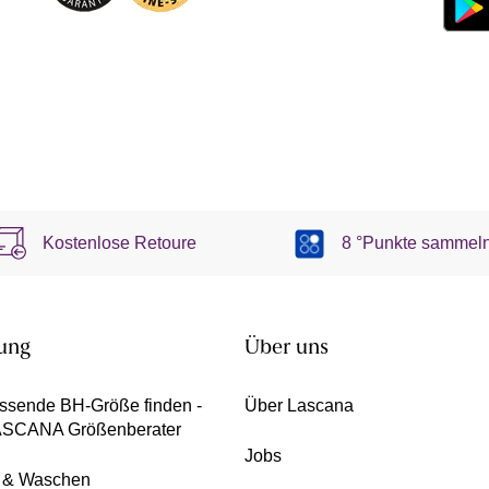
Kostenlose Retoure
8 °Punkte sammel
ung
Über uns
ssende BH-Größe finden -
Über Lascana
ASCANA Größenberater
Jobs
e & Waschen