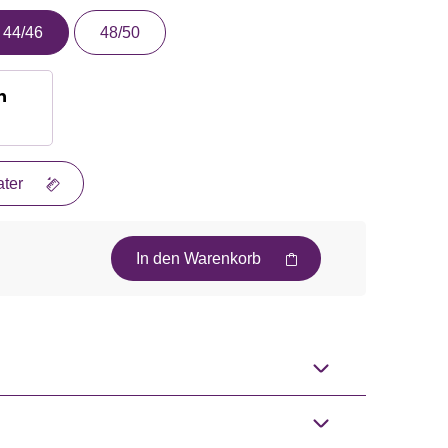
44/46
48/50
n
ter
In den Warenkorb