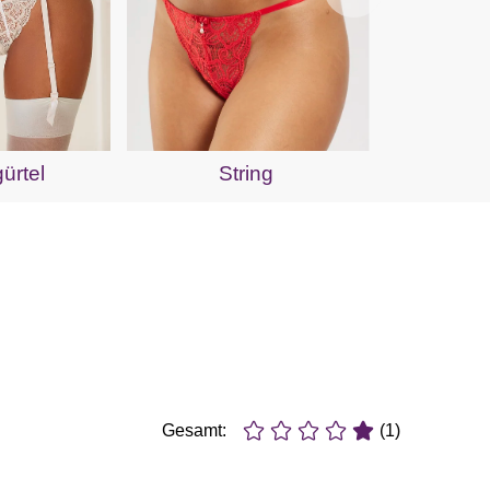
Bü
ürtel
String
Gesamt:
(1)