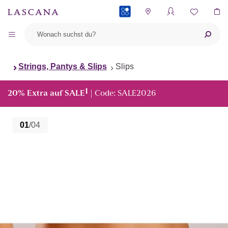
PAYBACK
Strings, Pantys & Slips
Slips
1
20% Extra auf SALE
| Code: SALE2026
01
/04