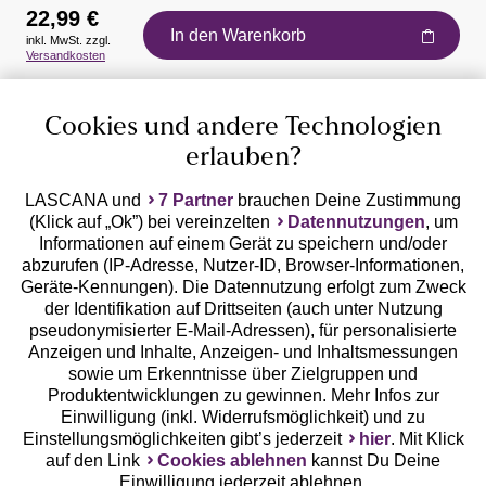
22,99 €
In den Warenkorb
inkl. MwSt. zzgl.
Auszeichnungen
Versandkosten
Cookies und andere Technologien
erlauben?
LASCANA und
7 Partner
brauchen Deine Zustimmung
(Klick auf „Ok”) bei vereinzelten
Datennutzungen
, um
Geprüfte Sicherheit
Informationen auf einem Gerät zu speichern und/oder
abzurufen (IP-Adresse, Nutzer-ID, Browser-Informationen,
Geräte-Kennungen). Die Datennutzung erfolgt zum Zweck
der Identifikation auf Drittseiten (auch unter Nutzung
pseudonymisierter E-Mail-Adressen), für personalisierte
Anzeigen und Inhalte, Anzeigen- und Inhaltsmessungen
Unsere Apps
sowie um Erkenntnisse über Zielgruppen und
Produktentwicklungen zu gewinnen. Mehr Infos zur
Einwilligung (inkl. Widerrufsmöglichkeit) und zu
Einstellungsmöglichkeiten gibt’s jederzeit
hier
. Mit Klick
auf den Link
Cookies ablehnen
kannst Du Deine
Einwilligung jederzeit ablehnen.