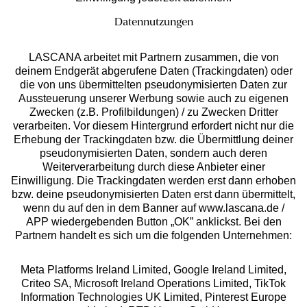
Datennutzungen
LASCANA arbeitet mit Partnern zusammen, die von
deinem Endgerät abgerufene Daten (Trackingdaten) oder
die von uns übermittelten pseudonymisierten Daten zur
Services
Aussteuerung unserer Werbung sowie auch zu eigenen
Zwecken (z.B. Profilbildungen) / zu Zwecken Dritter
Beratung
verarbeiten. Vor diesem Hintergrund erfordert nicht nur die
Erhebung der Trackingdaten bzw. die Übermittlung deiner
pseudonymisierten Daten, sondern auch deren
Über uns
Weiterverarbeitung durch diese Anbieter einer
Einwilligung. Die Trackingdaten werden erst dann erhoben
bzw. deine pseudonymisierten Daten erst dann übermittelt,
Rechtliches
wenn du auf den in dem Banner auf www.lascana.de /
APP wiedergebenden Button „OK” anklickst. Bei den
Partnern handelt es sich um die folgenden Unternehmen:
Meta Platforms Ireland Limited, Google Ireland Limited,
Criteo SA, Microsoft Ireland Operations Limited, TikTok
Alle Preise inkl. MwSt., zzgl.
Versandkosten
Information Technologies UK Limited, Pinterest Europe
** Bonität vorausgesetzt, berechtigt zur Bonitätsprüfung