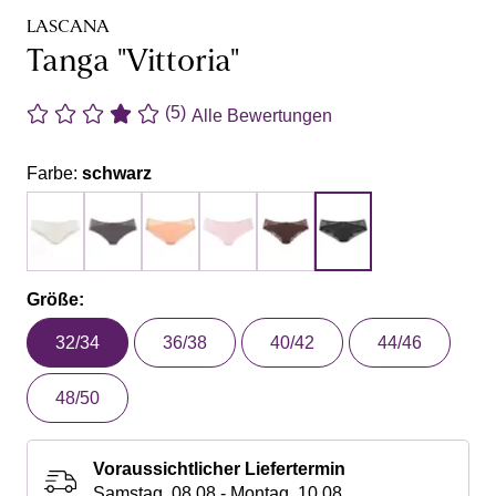
LASCANA
Tanga "Vittoria"
(5)
Alle Bewertungen
Farbe:
schwarz
Größe:
32/34
36/38
40/42
44/46
48/50
Voraussichtlicher Liefertermin
Samstag, 08.08 - Montag, 10.08