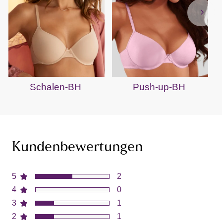
Schalen-BH
Push-up-BH
Kundenbewertungen
5
2
4
0
3
1
2
1