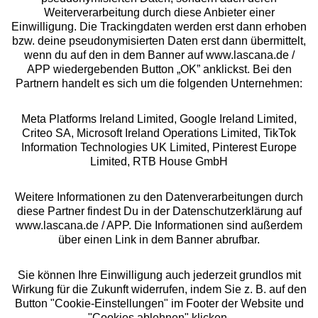
Über uns
Weiterverarbeitung durch diese Anbieter einer
Einwilligung. Die Trackingdaten werden erst dann erhoben
bzw. deine pseudonymisierten Daten erst dann übermittelt,
Rechtliches
wenn du auf den in dem Banner auf www.lascana.de /
APP wiedergebenden Button „OK” anklickst. Bei den
Partnern handelt es sich um die folgenden Unternehmen:
Meta Platforms Ireland Limited, Google Ireland Limited,
Criteo SA, Microsoft Ireland Operations Limited, TikTok
Alle Preise inkl. MwSt., zzgl.
Versandkosten
Information Technologies UK Limited, Pinterest Europe
** Bonität vorausgesetzt, berechtigt zur Bonitätsprüfung
Limited, RTB House GmbH
Weitere Informationen zu den Datenverarbeitungen durch
diese Partner findest Du in der Datenschutzerklärung auf
www.lascana.de / APP. Die Informationen sind außerdem
über einen Link in dem Banner abrufbar.
Sie können Ihre Einwilligung auch jederzeit grundlos mit
Wirkung für die Zukunft widerrufen, indem Sie z. B. auf den
Button "Cookie-Einstellungen" im Footer der Website und
"Cookies ablehnen" klicken.