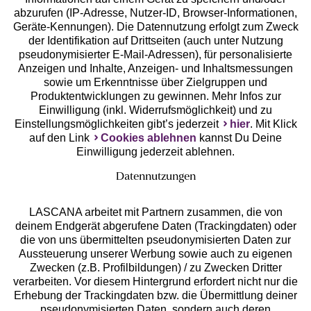
abzurufen (IP-Adresse, Nutzer-ID, Browser-Informationen,
Geräte-Kennungen). Die Datennutzung erfolgt zum Zweck
der Identifikation auf Drittseiten (auch unter Nutzung
pseudonymisierter E-Mail-Adressen), für personalisierte
Anzeigen und Inhalte, Anzeigen- und Inhaltsmessungen
Unsere Apps
sowie um Erkenntnisse über Zielgruppen und
Produktentwicklungen zu gewinnen. Mehr Infos zur
Einwilligung (inkl. Widerrufsmöglichkeit) und zu
Einstellungsmöglichkeiten gibt’s jederzeit
hier
. Mit Klick
auf den Link
Cookies ablehnen
kannst Du Deine
Einwilligung jederzeit ablehnen.
Datennutzungen
LASCANA arbeitet mit Partnern zusammen, die von
deinem Endgerät abgerufene Daten (Trackingdaten) oder
die von uns übermittelten pseudonymisierten Daten zur
Services
Aussteuerung unserer Werbung sowie auch zu eigenen
Zwecken (z.B. Profilbildungen) / zu Zwecken Dritter
Beratung
verarbeiten. Vor diesem Hintergrund erfordert nicht nur die
Erhebung der Trackingdaten bzw. die Übermittlung deiner
pseudonymisierten Daten, sondern auch deren