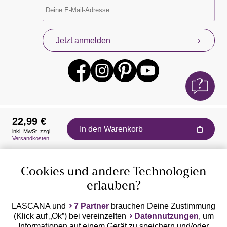
Jetzt anmelden
22,99 €
In den Warenkorb
inkl. MwSt. zzgl.
Auszeichnungen
Versandkosten
Cookies und andere Technologien
erlauben?
LASCANA und
7 Partner
brauchen Deine Zustimmung
(Klick auf „Ok”) bei vereinzelten
Datennutzungen
, um
Geprüfte Sicherheit
Informationen auf einem Gerät zu speichern und/oder