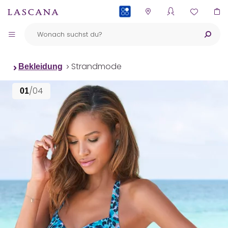
PAYBACK
Strandmode
Bekleidung
/04
01