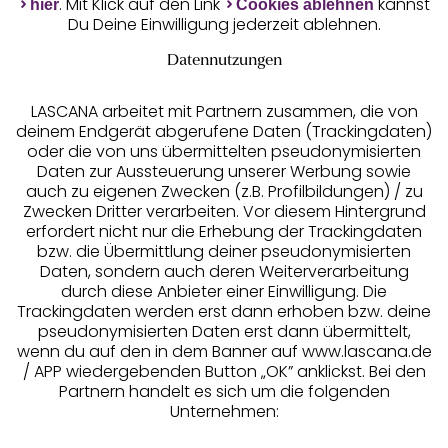
Unsere Apps
. Mit Klick auf den Link
kannst
hier
Cookies ablehnen
Du Deine Einwilligung jederzeit ablehnen.
Datennutzungen
LASCANA arbeitet mit Partnern zusammen, die von
deinem Endgerät abgerufene Daten (Trackingdaten)
oder die von uns übermittelten pseudonymisierten
Daten zur Aussteuerung unserer Werbung sowie
auch zu eigenen Zwecken (z.B. Profilbildungen) / zu
Zwecken Dritter verarbeiten. Vor diesem Hintergrund
erfordert nicht nur die Erhebung der Trackingdaten
Services
bzw. die Übermittlung deiner pseudonymisierten
Daten, sondern auch deren Weiterverarbeitung
durch diese Anbieter einer Einwilligung. Die
Beratung
Trackingdaten werden erst dann erhoben bzw. deine
pseudonymisierten Daten erst dann übermittelt,
Über uns
wenn du auf den in dem Banner auf www.lascana.de
/ APP wiedergebenden Button „OK” anklickst. Bei den
Partnern handelt es sich um die folgenden
Rechtliches
Unternehmen: