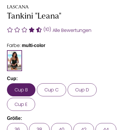
LASCANA
Tankini "Leana"
(10)
Alle Bewertungen
Farbe:
multi-color
Cup:
Cup B
Cup C
Cup D
Cup E
Größe:
36
38
40
42
44