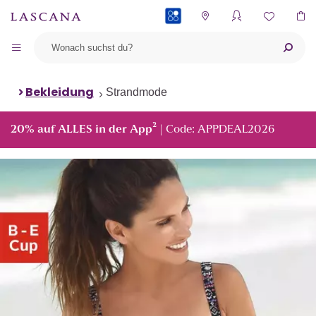
PAYBACK
Bekleidung
Strandmode
²
20% auf ALLES in der App
| Code: APPDEAL2026