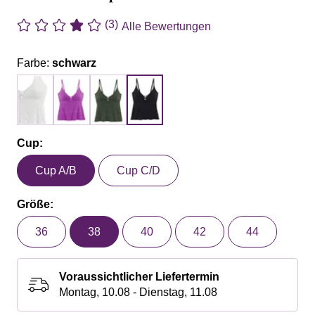
(3)
Alle Bewertungen
Farbe:
schwarz
Cup:
Cup A/B
Cup C/D
Größe:
36
38
40
42
44
Voraussichtlicher Liefertermin
Montag, 10.08 - Dienstag, 11.08