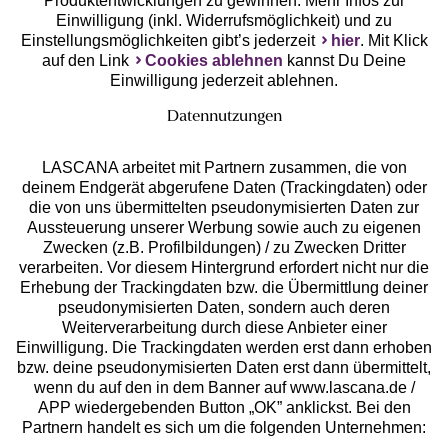
Produktentwicklungen zu gewinnen. Mehr Infos zur
Einwilligung (inkl. Widerrufsmöglichkeit) und zu
Einstellungsmöglichkeiten gibt’s jederzeit
hier
. Mit Klick
auf den Link
Cookies ablehnen
kannst Du Deine
Einwilligung jederzeit ablehnen.
Datennutzungen
LASCANA arbeitet mit Partnern zusammen, die von
deinem Endgerät abgerufene Daten (Trackingdaten) oder
die von uns übermittelten pseudonymisierten Daten zur
Services
Aussteuerung unserer Werbung sowie auch zu eigenen
Zwecken (z.B. Profilbildungen) / zu Zwecken Dritter
Beratung
verarbeiten. Vor diesem Hintergrund erfordert nicht nur die
Erhebung der Trackingdaten bzw. die Übermittlung deiner
pseudonymisierten Daten, sondern auch deren
Über uns
Weiterverarbeitung durch diese Anbieter einer
Einwilligung. Die Trackingdaten werden erst dann erhoben
bzw. deine pseudonymisierten Daten erst dann übermittelt,
Rechtliches
wenn du auf den in dem Banner auf www.lascana.de /
APP wiedergebenden Button „OK” anklickst. Bei den
Partnern handelt es sich um die folgenden Unternehmen: