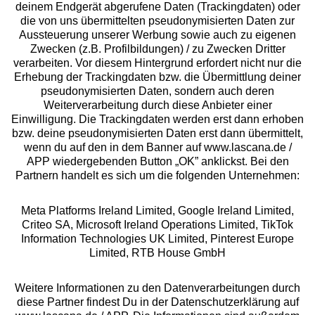
deinem Endgerät abgerufene Daten (Trackingdaten) oder
die von uns übermittelten pseudonymisierten Daten zur
Aussteuerung unserer Werbung sowie auch zu eigenen
Services
Zwecken (z.B. Profilbildungen) / zu Zwecken Dritter
verarbeiten. Vor diesem Hintergrund erfordert nicht nur die
Beratung
Erhebung der Trackingdaten bzw. die Übermittlung deiner
pseudonymisierten Daten, sondern auch deren
Weiterverarbeitung durch diese Anbieter einer
Über uns
Einwilligung. Die Trackingdaten werden erst dann erhoben
bzw. deine pseudonymisierten Daten erst dann übermittelt,
wenn du auf den in dem Banner auf www.lascana.de /
Rechtliches
APP wiedergebenden Button „OK” anklickst. Bei den
Partnern handelt es sich um die folgenden Unternehmen:
Meta Platforms Ireland Limited, Google Ireland Limited,
Criteo SA, Microsoft Ireland Operations Limited, TikTok
Information Technologies UK Limited, Pinterest Europe
Alle Preise inkl. MwSt., zzgl.
Versandkosten
Limited, RTB House GmbH
** Bonität vorausgesetzt, berechtigt zur Bonitätsprüfung
Weitere Informationen zu den Datenverarbeitungen durch
diese Partner findest Du in der Datenschutzerklärung auf