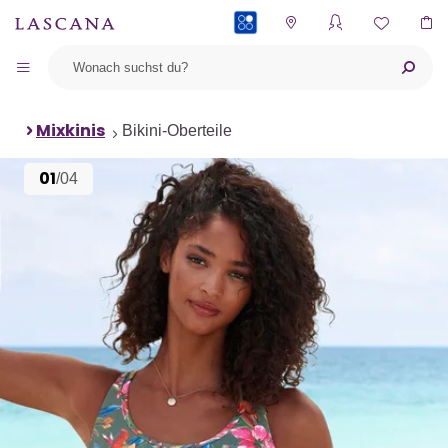
PAYBACK
Mixkinis
Bikini-Oberteile
01
/04