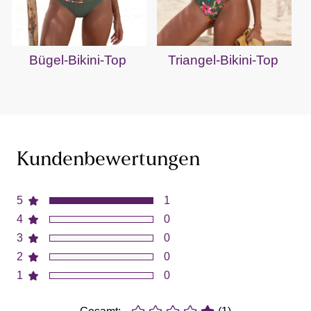
Bügel-Bikini-Top
Triangel-Bikini-Top
Kundenbewertungen
5
1
4
0
3
0
2
0
1
0