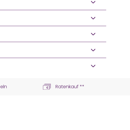
eln
Ratenkauf **