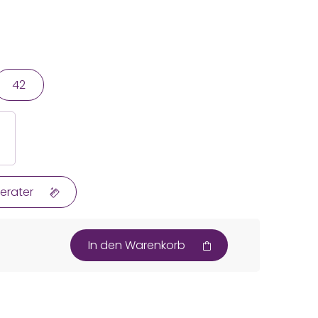
42
erater
In den Warenkorb