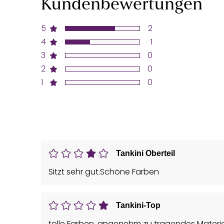
Kundenbewertungen
5
2
4
1
3
0
2
0
1
0
Tankini Oberteil
Sitzt sehr gut.Schöne Farben
Tankini-Top
tolle Farben, angenehm zu tragendes Material