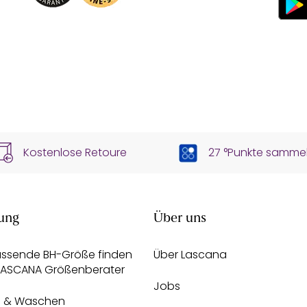
Kostenlose Retoure
27 °Punkte samme
ung
Über uns
assende BH-Größe finden
Über Lascana
 LASCANA Größenberater
Jobs
e & Waschen