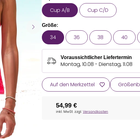
Cup A/B
Cup C/D
Größe:
34
36
38
40
Voraussichtlicher Liefertermin
Montag, 10.08 - Dienstag, 11.08
Auf den Merkzettel
Größenb
54,99 €
inkl. MwSt. zzgl.
Versandkosten