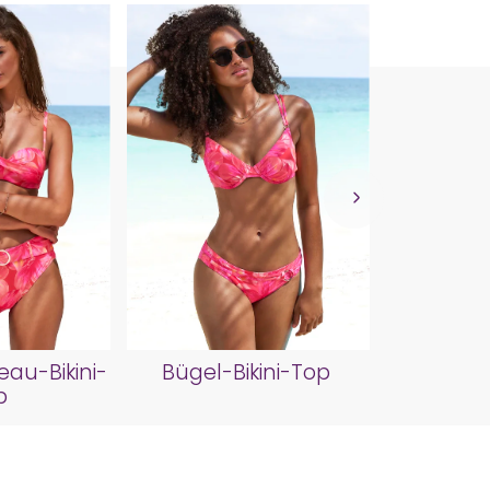
Bustier
au-Bikini-
Bügel-Bikini-Top
p