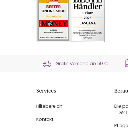
Gratis Versand ab
50 €
Services
Berat
Hilfebereich
Die p
- Der
Kontakt
Pfleg