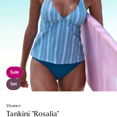
Sale
Set
Vivance
Tankini "Rosalia"