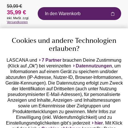
59,99 €
35,99 €
In den Warenkorb
inkl. MwSt. zzgl.
Auszeichnungen
Versandkosten
Cookies und andere Technologien
erlauben?
LASCANA und
7 Partner
brauchen Deine Zustimmung
(Klick auf „Ok”) bei vereinzelten
Datennutzungen
, um
Geprüfte Sicherheit
Informationen auf einem Gerät zu speichern und/oder
abzurufen (IP-Adresse, Nutzer-ID, Browser-Informationen,
Geräte-Kennungen). Die Datennutzung erfolgt zum Zweck
der Identifikation auf Drittseiten (auch unter Nutzung
pseudonymisierter E-Mail-Adressen), für personalisierte
Anzeigen und Inhalte, Anzeigen- und Inhaltsmessungen
Unsere Apps
sowie um Erkenntnisse über Zielgruppen und
Produktentwicklungen zu gewinnen. Mehr Infos zur
Einwilligung (inkl. Widerrufsmöglichkeit) und zu
Einstellungsmöglichkeiten gibt’s jederzeit
hier
. Mit Klick