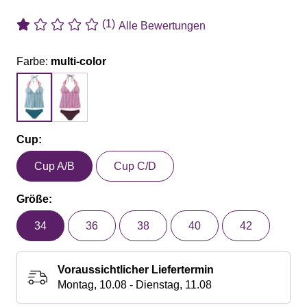
(1)
Alle Bewertungen
Farbe:
multi-color
Cup:
Cup A/B
Cup C/D
Größe:
34
36
38
40
42
Voraussichtlicher Liefertermin
Montag, 10.08 - Dienstag, 11.08