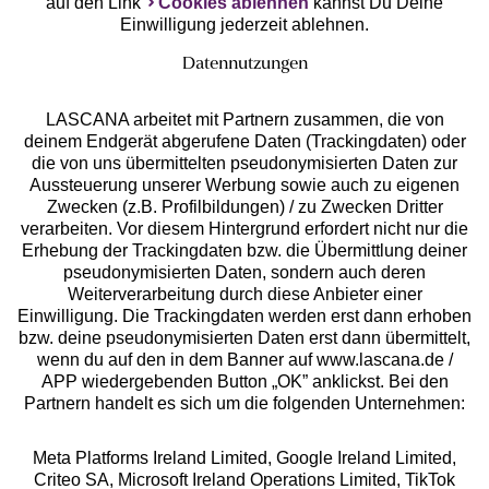
auf den Link
Cookies ablehnen
kannst Du Deine
Einwilligung jederzeit ablehnen.
Datennutzungen
LASCANA arbeitet mit Partnern zusammen, die von
deinem Endgerät abgerufene Daten (Trackingdaten) oder
die von uns übermittelten pseudonymisierten Daten zur
Services
Aussteuerung unserer Werbung sowie auch zu eigenen
Zwecken (z.B. Profilbildungen) / zu Zwecken Dritter
Beratung
verarbeiten. Vor diesem Hintergrund erfordert nicht nur die
Erhebung der Trackingdaten bzw. die Übermittlung deiner
pseudonymisierten Daten, sondern auch deren
Über uns
Weiterverarbeitung durch diese Anbieter einer
Einwilligung. Die Trackingdaten werden erst dann erhoben
bzw. deine pseudonymisierten Daten erst dann übermittelt,
Rechtliches
wenn du auf den in dem Banner auf www.lascana.de /
APP wiedergebenden Button „OK” anklickst. Bei den
Partnern handelt es sich um die folgenden Unternehmen:
Meta Platforms Ireland Limited, Google Ireland Limited,
Criteo SA, Microsoft Ireland Operations Limited, TikTok
Alle Preise inkl. MwSt., zzgl.
Versandkosten