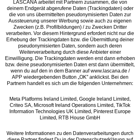
LASCANA arbeitet mit Partnern zusammen, die von
deinem Endgerät abgerufene Daten (Trackingdaten) oder
die von uns übermittelten pseudonymisierten Daten zur
Services
Aussteuerung unserer Werbung sowie auch zu eigenen
Zwecken (z.B. Profilbildungen) / zu Zwecken Dritter
Beratung
verarbeiten. Vor diesem Hintergrund erfordert nicht nur die
Erhebung der Trackingdaten bzw. die Übermittlung deiner
pseudonymisierten Daten, sondern auch deren
Über uns
Weiterverarbeitung durch diese Anbieter einer
Einwilligung. Die Trackingdaten werden erst dann erhoben
bzw. deine pseudonymisierten Daten erst dann übermittelt,
Rechtliches
wenn du auf den in dem Banner auf www.lascana.de /
APP wiedergebenden Button „OK” anklickst. Bei den
Partnern handelt es sich um die folgenden Unternehmen:
Meta Platforms Ireland Limited, Google Ireland Limited,
Criteo SA, Microsoft Ireland Operations Limited, TikTok
Alle Preise inkl. MwSt., zzgl.
Versandkosten
Information Technologies UK Limited, Pinterest Europe
** Bonität vorausgesetzt, berechtigt zur Bonitätsprüfung
Limited, RTB House GmbH
Weitere Informationen zu den Datenverarbeitungen durch
diese Partner findest Du in der Datenschutzerklärung auf