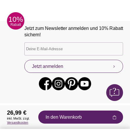
10%
Rabatt
Jetzt zum Newsletter anmelden und 10% Rabatt
sichern!
Jetzt anmelden
26,99 €
In den Warenkorb
inkl. MwSt. zzgl.
Auszeichnungen
Versandkosten