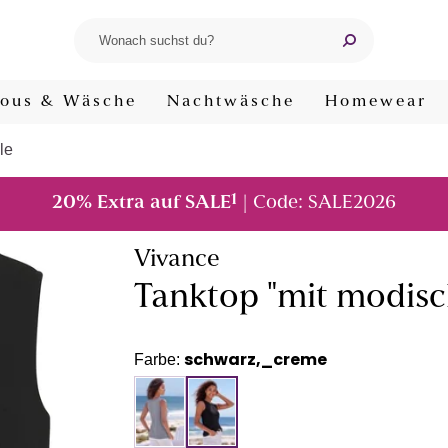
ous & Wäsche
Nachtwäsche
Homewear
le
1
20% Extra auf SALE
| Code: SALE2026
Vivance
Tanktop "mit modisc
schwarz,_creme
Farbe: