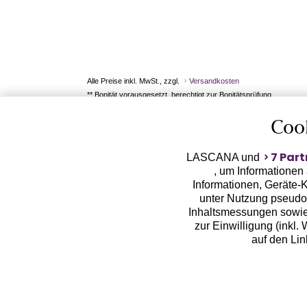
Alle Preise inkl. MwSt., zzgl.
Versandkosten
** Bonität vorausgesetzt, berechtigt zur Bonitätsprüfung
Coo
7 Part
LASCANA und
, um Informationen
Informationen, Geräte-K
unter Nutzung pseudon
Inhaltsmessungen sowie
zur Einwilligung (inkl.
auf den Li
LASCANA arbeitet mit Pa