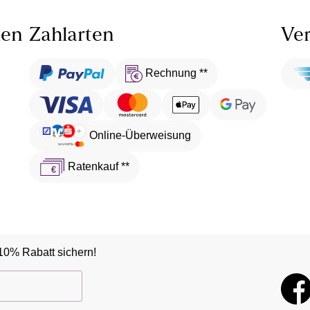
len
Zahlarten
Ver
Rechnung **
Online-Überweisung
Ratenkauf **
10% Rabatt sichern!