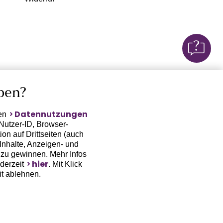
ben?
Datennutzungen
ten
Nutzer-ID, Browser-
on auf Drittseiten (auch
Inhalte, Anzeigen- und
zu gewinnen. Mehr Infos
hier
ederzeit
. Mit Klick
it ablehnen.
(Trackingdaten) oder die