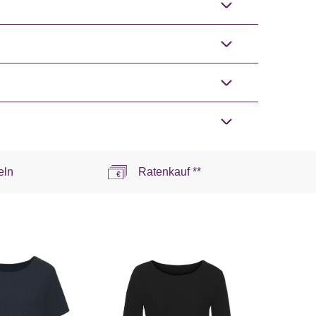
eln
Ratenkauf **