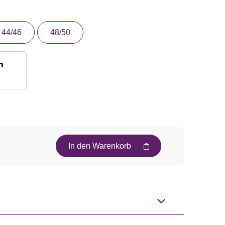
44/46
48/50
n
In den Warenkorb