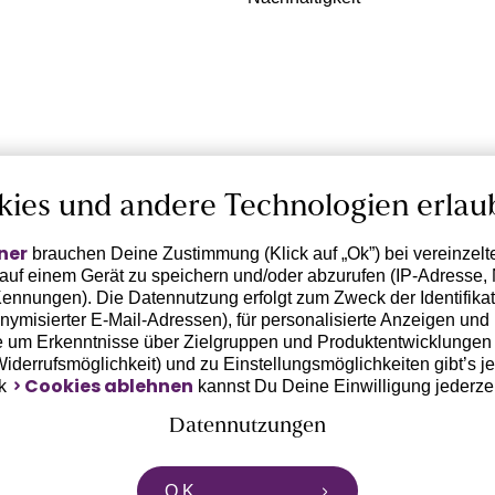
kies und andere Technologien erlau
ner
brauchen Deine Zustimmung (Klick auf „Ok”) bei vereinzel
 auf einem Gerät zu speichern und/oder abzurufen (IP-Adresse, 
ennungen). Die Datennutzung erfolgt zum Zweck der Identifikati
ymisierter E-Mail-Adressen), für personalisierte Anzeigen und 
 um Erkenntnisse über Zielgruppen und Produktentwicklungen 
 Widerrufsmöglichkeit) und zu Einstellungsmöglichkeiten gibt’s j
Cookies ablehnen
nk
kannst Du Deine Einwilligung jederze
Datennutzungen
rtnern zusammen, die von deinem Endgerät abgerufene Daten 
O.K.