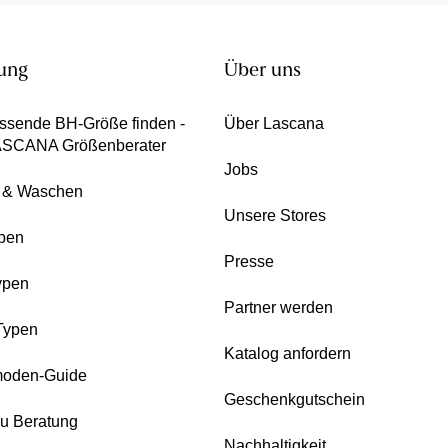
ung
Über uns
ssende BH-Größe finden -
Über Lascana
ASCANA Größenberater
Jobs
e & Waschen
Unsere Stores
pen
Presse
ypen
Partner werden
Typen
Katalog anfordern
oden-Guide
Geschenkgutschein
zu Beratung
Nachhaltigkeit