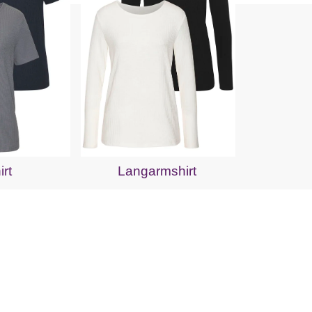
irt
Langarmshirt