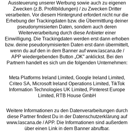
Aussteuerung unserer Werbung sowie auch zu eigenen
Zwecken (z.B. Profilbildungen) / zu Zwecken Dritter
Beratung
verarbeiten. Vor diesem Hintergrund erfordert nicht nur die
Erhebung der Trackingdaten bzw. die Übermittlung deiner
pseudonymisierten Daten, sondern auch deren
Über uns
Weiterverarbeitung durch diese Anbieter einer
Einwilligung. Die Trackingdaten werden erst dann erhoben
bzw. deine pseudonymisierten Daten erst dann übermittelt,
Rechtliches
wenn du auf den in dem Banner auf www.lascana.de /
APP wiedergebenden Button „OK” anklickst. Bei den
Partnern handelt es sich um die folgenden Unternehmen:
Meta Platforms Ireland Limited, Google Ireland Limited,
Criteo SA, Microsoft Ireland Operations Limited, TikTok
Alle Preise inkl. MwSt., zzgl.
Versandkosten
Information Technologies UK Limited, Pinterest Europe
** Bonität vorausgesetzt, berechtigt zur Bonitätsprüfung
Limited, RTB House GmbH
Weitere Informationen zu den Datenverarbeitungen durch
diese Partner findest Du in der Datenschutzerklärung auf
www.lascana.de / APP. Die Informationen sind außerdem
über einen Link in dem Banner abrufbar.