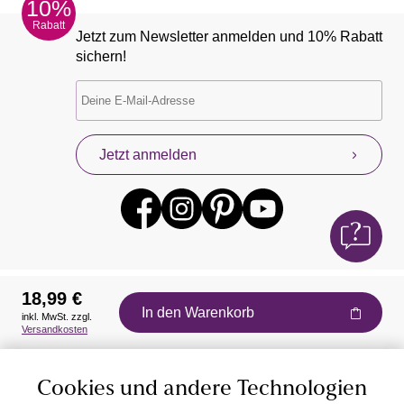
10%
Rabatt
Jetzt zum Newsletter anmelden und 10% Rabatt
sichern!
Jetzt anmelden
18,99 €
In den Warenkorb
inkl. MwSt. zzgl.
Auszeichnungen
Versandkosten
Cookies und andere Technologien