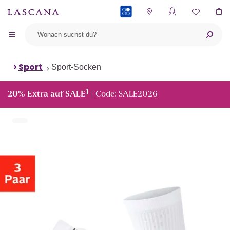
PAYBACK
Sport
Sport-Socken
1
20% Extra auf SALE
| Code: SALE2026