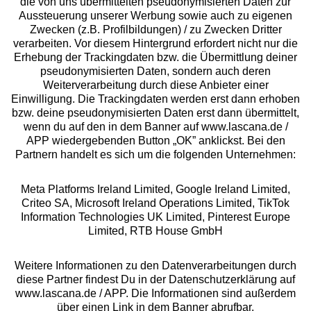
die von uns übermittelten pseudonymisierten Daten zur
Aussteuerung unserer Werbung sowie auch zu eigenen
Services
Zwecken (z.B. Profilbildungen) / zu Zwecken Dritter
verarbeiten. Vor diesem Hintergrund erfordert nicht nur die
Beratung
Erhebung der Trackingdaten bzw. die Übermittlung deiner
pseudonymisierten Daten, sondern auch deren
Weiterverarbeitung durch diese Anbieter einer
Über uns
Einwilligung. Die Trackingdaten werden erst dann erhoben
bzw. deine pseudonymisierten Daten erst dann übermittelt,
wenn du auf den in dem Banner auf www.lascana.de /
Rechtliches
APP wiedergebenden Button „OK” anklickst. Bei den
Partnern handelt es sich um die folgenden Unternehmen:
Meta Platforms Ireland Limited, Google Ireland Limited,
Criteo SA, Microsoft Ireland Operations Limited, TikTok
Information Technologies UK Limited, Pinterest Europe
Alle Preise inkl. MwSt., zzgl.
Versandkosten
Limited, RTB House GmbH
** Bonität vorausgesetzt, berechtigt zur Bonitätsprüfung
Weitere Informationen zu den Datenverarbeitungen durch
diese Partner findest Du in der Datenschutzerklärung auf
www.lascana.de / APP. Die Informationen sind außerdem
über einen Link in dem Banner abrufbar.