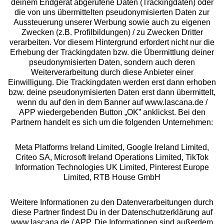
deinem Endgerät abgerufene Daten (Trackingdaten) oder
die von uns übermittelten pseudonymisierten Daten zur
Services
Aussteuerung unserer Werbung sowie auch zu eigenen
Zwecken (z.B. Profilbildungen) / zu Zwecken Dritter
Beratung
verarbeiten. Vor diesem Hintergrund erfordert nicht nur die
Erhebung der Trackingdaten bzw. die Übermittlung deiner
pseudonymisierten Daten, sondern auch deren
Über uns
Weiterverarbeitung durch diese Anbieter einer
Einwilligung. Die Trackingdaten werden erst dann erhoben
bzw. deine pseudonymisierten Daten erst dann übermittelt,
Rechtliches
wenn du auf den in dem Banner auf www.lascana.de /
APP wiedergebenden Button „OK” anklickst. Bei den
Partnern handelt es sich um die folgenden Unternehmen:
Meta Platforms Ireland Limited, Google Ireland Limited,
Criteo SA, Microsoft Ireland Operations Limited, TikTok
Alle Preise inkl. MwSt., zzgl.
Versandkosten
Information Technologies UK Limited, Pinterest Europe
** Bonität vorausgesetzt, berechtigt zur Bonitätsprüfung
Limited, RTB House GmbH
Weitere Informationen zu den Datenverarbeitungen durch
diese Partner findest Du in der Datenschutzerklärung auf
www.lascana.de / APP. Die Informationen sind außerdem