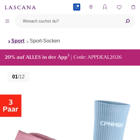
PAYBACK
Sport
Sport-Socken
²
20% auf ALLES in der App
| Code: APPDEAL2026
01
/12