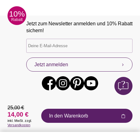
10%
Rabatt
Jetzt zum Newsletter anmelden und 10% Rabatt
sichern!
Jetzt anmelden
25,00 €
14,00 €
In den Warenkorb
inkl. MwSt. zzgl.
Auszeichnungen
Versandkosten