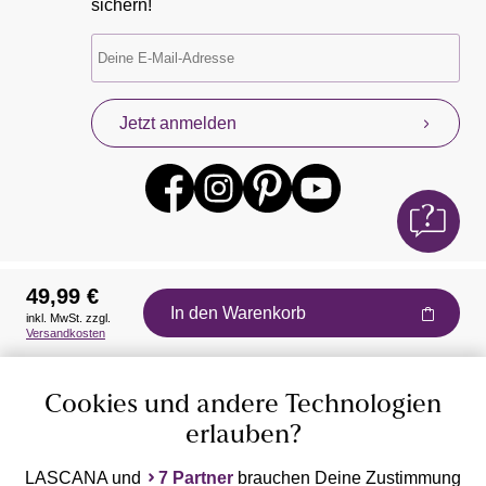
sichern!
Jetzt anmelden
49,99 €
In den Warenkorb
inkl. MwSt. zzgl.
Auszeichnungen
Versandkosten
Cookies und andere Technologien
erlauben?
LASCANA und
7 Partner
brauchen Deine Zustimmung