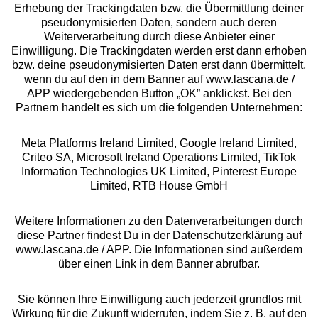
Erhebung der Trackingdaten bzw. die Übermittlung deiner
pseudonymisierten Daten, sondern auch deren
Über uns
Weiterverarbeitung durch diese Anbieter einer
Einwilligung. Die Trackingdaten werden erst dann erhoben
bzw. deine pseudonymisierten Daten erst dann übermittelt,
Rechtliches
wenn du auf den in dem Banner auf www.lascana.de /
APP wiedergebenden Button „OK” anklickst. Bei den
Partnern handelt es sich um die folgenden Unternehmen:
Meta Platforms Ireland Limited, Google Ireland Limited,
Criteo SA, Microsoft Ireland Operations Limited, TikTok
Alle Preise inkl. MwSt., zzgl.
Versandkosten
Information Technologies UK Limited, Pinterest Europe
** Bonität vorausgesetzt, berechtigt zur Bonitätsprüfung
Limited, RTB House GmbH
Weitere Informationen zu den Datenverarbeitungen durch
diese Partner findest Du in der Datenschutzerklärung auf
www.lascana.de / APP. Die Informationen sind außerdem
über einen Link in dem Banner abrufbar.
Sie können Ihre Einwilligung auch jederzeit grundlos mit
Wirkung für die Zukunft widerrufen, indem Sie z. B. auf den