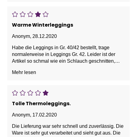
Warme Winterleggings
Anonym
,
28.12.2020
Habe die Leggings in Gr. 40/42 bestellt, trage
normalerweise in Leggings Gr. 42. Leider ist der
Artikel so schmal wie ein Schlauch geschnitten,
erinnert mich an Kompressionsstrümpfe, in die man
Mehr lesen
sich nach OP's reinzwängen muss. Niemand mit Gr.
42 wird sich das antun. Ansonsten warmes weiches
Material. Ob die nächste Gr. 44/46 dann vielleicht zu
groß wäre, weiß ich nicht, ich werde es auch nicht
ausprobieren.
Tolle Thermoleggings.
Über die gefertigten Größen kann ich nur den Kopf
schütteln. Artikel gehen zurück.
Anonym
,
17.02.2020
Die Lieferung war sehr schnell und zuverlässig. Die
Ware ist sehr gut verarbeitet und sieht gut aus. Die