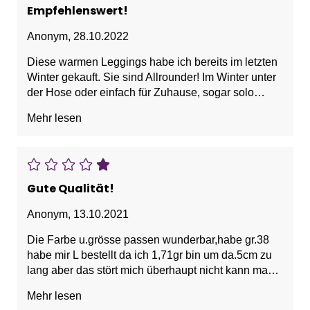
Empfehlenswert!
Anonym
,
28.10.2022
Diese warmen Leggings habe ich bereits im letzten
Winter gekauft. Sie sind Allrounder! Im Winter unter
der Hose oder einfach für Zuhause, sogar solo
Outdoor hübsch (trage ich aber eher seltener). 2
Mehr lesen
Nachteile: Größe wäre für mich locker die S, aber
das fühlt sich tatsächlich nicht mehr komfortabel an-
zu beengt. Ich habe mir die größte Größe bestellt
und muss sagen, dass sie jetzt perfekt sind. Die
Länge ist viel besser und der Rest sitzt auch
Gute Qualität!
angenehmer. Zweitens: Die 2 Leggings vom letzten
Jahr sind vom Stoff her nicht mehr ganz so hübsch
Anonym
,
13.10.2021
anzusehen- Knötchenbildung. Das stört mich
Die Farbe u.grösse passen wunderbar,habe gr.38
persönlich weniger, weil ich sie nicht in der
habe mir L bestellt da ich 1,71gr bin um da.5cm zu
Öffentlichkeit trage. Wärme und Komfort sind sehr
lang aber das stört mich überhaupt nicht kann man
gut!
ja nach innen schlagen.Gute Qualität u.sehr warm
Mehr lesen
,Farbe auch super,!