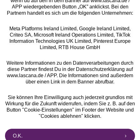
wenn du auf den in dem Banner auf www.lascana.de /
Rechtliches
APP wiedergebenden Button „OK” anklickst. Bei den
Partnern handelt es sich um die folgenden Unternehmen:
Meta Platforms Ireland Limited, Google Ireland Limited,
Criteo SA, Microsoft Ireland Operations Limited, TikTok
Information Technologies UK Limited, Pinterest Europe
Alle Preise inkl. MwSt., zzgl.
Versandkosten
Limited, RTB House GmbH
** Bonität vorausgesetzt, berechtigt zur Bonitätsprüfung
Weitere Informationen zu den Datenverarbeitungen durch
diese Partner findest Du in der Datenschutzerklärung auf
www.lascana.de / APP. Die Informationen sind außerdem
über einen Link in dem Banner abrufbar.
Sie können Ihre Einwilligung auch jederzeit grundlos mit
Wirkung für die Zukunft widerrufen, indem Sie z. B. auf den
Button "Cookie-Einstellungen" im Footer der Website und
"Cookies ablehnen" klicken.
O.K.