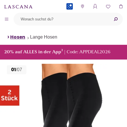
PAYBACK
Hosen
Lange Hosen
²
20% auf ALLES in der App
| Code: APPDEAL2026
01
/07