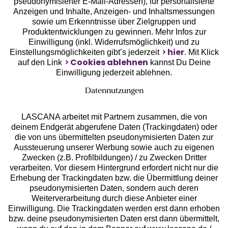
pseudonymisierter E-Mail-Adressen), für personalisierte
Anzeigen und Inhalte, Anzeigen- und Inhaltsmessungen
sowie um Erkenntnisse über Zielgruppen und
Unsere Apps
Produktentwicklungen zu gewinnen. Mehr Infos zur
Einwilligung (inkl. Widerrufsmöglichkeit) und zu
hier
Einstellungsmöglichkeiten gibt’s jederzeit
. Mit Klick
Cookies ablehnen
auf den Link
kannst Du Deine
Einwilligung jederzeit ablehnen.
Datennutzungen
LASCANA arbeitet mit Partnern zusammen, die von
deinem Endgerät abgerufene Daten (Trackingdaten) oder
die von uns übermittelten pseudonymisierten Daten zur
Aussteuerung unserer Werbung sowie auch zu eigenen
Services
Zwecken (z.B. Profilbildungen) / zu Zwecken Dritter
verarbeiten. Vor diesem Hintergrund erfordert nicht nur die
Beratung
Erhebung der Trackingdaten bzw. die Übermittlung deiner
pseudonymisierten Daten, sondern auch deren
Weiterverarbeitung durch diese Anbieter einer
Über uns
Einwilligung. Die Trackingdaten werden erst dann erhoben
bzw. deine pseudonymisierten Daten erst dann übermittelt,