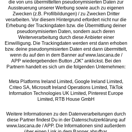
die von uns übermittelten pseudonymisierten Daten zur
Services
Aussteuerung unserer Werbung sowie auch zu eigenen
Zwecken (z.B. Profilbildungen) / zu Zwecken Dritter
Beratung
verarbeiten. Vor diesem Hintergrund erfordert nicht nur die
Erhebung der Trackingdaten bzw. die Übermittlung deiner
pseudonymisierten Daten, sondern auch deren
Über uns
Weiterverarbeitung durch diese Anbieter einer
Einwilligung. Die Trackingdaten werden erst dann erhoben
bzw. deine pseudonymisierten Daten erst dann übermittelt,
Rechtliches
wenn du auf den in dem Banner auf www.lascana.de /
APP wiedergebenden Button „OK” anklickst. Bei den
Partnern handelt es sich um die folgenden Unternehmen:
Meta Platforms Ireland Limited, Google Ireland Limited,
Criteo SA, Microsoft Ireland Operations Limited, TikTok
Alle Preise inkl. MwSt., zzgl.
Versandkosten
Information Technologies UK Limited, Pinterest Europe
** Bonität vorausgesetzt, berechtigt zur Bonitätsprüfung
Limited, RTB House GmbH
Weitere Informationen zu den Datenverarbeitungen durch
diese Partner findest Du in der Datenschutzerklärung auf
www.lascana.de / APP. Die Informationen sind außerdem
über einen Link in dem Banner abrufbar.