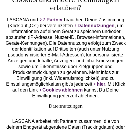
Cookies und andere Technologien
erlauben?
LASCANA und
7 Partner
brauchen Deine Zustimmung
(Klick auf „Ok”) bei vereinzelten
Datennutzungen
, um
Geprüfte Sicherheit
Informationen auf einem Gerät zu speichern und/oder
abzurufen (IP-Adresse, Nutzer-ID, Browser-Informationen,
Geräte-Kennungen). Die Datennutzung erfolgt zum Zweck
der Identifikation auf Drittseiten (auch unter Nutzung
pseudonymisierter E-Mail-Adressen), für personalisierte
Anzeigen und Inhalte, Anzeigen- und Inhaltsmessungen
Unsere Apps
sowie um Erkenntnisse über Zielgruppen und
Produktentwicklungen zu gewinnen. Mehr Infos zur
Einwilligung (inkl. Widerrufsmöglichkeit) und zu
Einstellungsmöglichkeiten gibt’s jederzeit
hier
. Mit Klick
auf den Link
Cookies ablehnen
kannst Du Deine
Einwilligung jederzeit ablehnen.
Datennutzungen
LASCANA arbeitet mit Partnern zusammen, die von
deinem Endgerät abgerufene Daten (Trackingdaten) oder