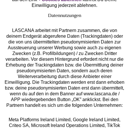
Einwilligung jederzeit ablehnen.
Datennutzungen
LASCANA arbeitet mit Partnern zusammen, die von
deinem Endgerät abgerufene Daten (Trackingdaten) oder
die von uns übermittelten pseudonymisierten Daten zur
Services
Aussteuerung unserer Werbung sowie auch zu eigenen
Zwecken (z.B. Profilbildungen) / zu Zwecken Dritter
Beratung
verarbeiten. Vor diesem Hintergrund erfordert nicht nur die
Erhebung der Trackingdaten bzw. die Übermittlung deiner
pseudonymisierten Daten, sondern auch deren
Über uns
Weiterverarbeitung durch diese Anbieter einer
Einwilligung. Die Trackingdaten werden erst dann erhoben
bzw. deine pseudonymisierten Daten erst dann übermittelt,
Rechtliches
wenn du auf den in dem Banner auf www.lascana.de /
APP wiedergebenden Button „OK” anklickst. Bei den
Partnern handelt es sich um die folgenden Unternehmen:
Meta Platforms Ireland Limited, Google Ireland Limited,
Criteo SA, Microsoft Ireland Operations Limited, TikTok
Alle Preise inkl. MwSt., zzgl.
Versandkosten