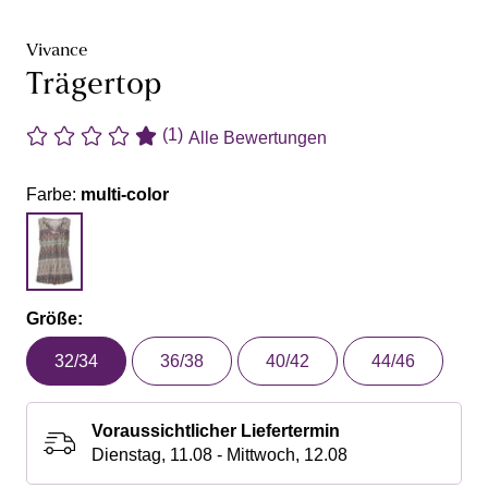
Vivance
Trägertop
(1)
Alle Bewertungen
Farbe:
multi-color
Größe:
32/34
36/38
40/42
44/46
Voraussichtlicher Liefertermin
Dienstag, 11.08 - Mittwoch, 12.08