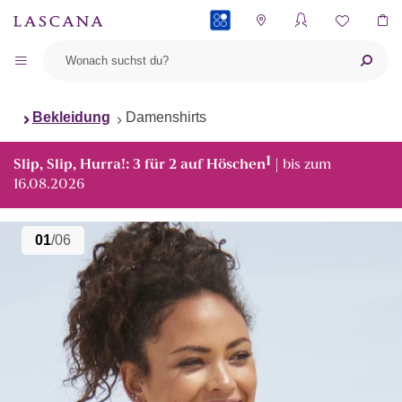
PAYBACK
Bekleidung
Damenshirts
1
Slip, Slip, Hurra!: 3 für 2 auf Höschen
| bis zum
16.08.2026
01
/06