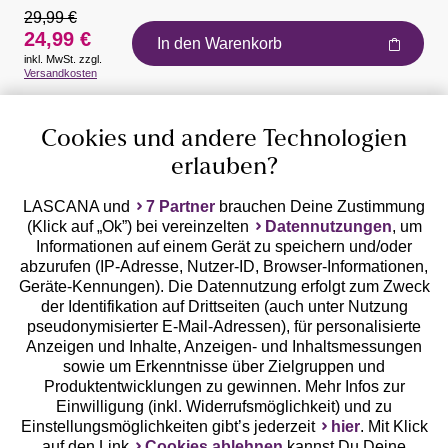
29,99 €
24,99 €
In den Warenkorb
inkl. MwSt. zzgl.
Auszeichnungen
Versandkosten
Cookies und andere Technologien
erlauben?
LASCANA und
7 Partner
brauchen Deine Zustimmung
(Klick auf „Ok”) bei vereinzelten
Datennutzungen
, um
Geprüfte Sicherheit
Informationen auf einem Gerät zu speichern und/oder
abzurufen (IP-Adresse, Nutzer-ID, Browser-Informationen,
Geräte-Kennungen). Die Datennutzung erfolgt zum Zweck
der Identifikation auf Drittseiten (auch unter Nutzung
pseudonymisierter E-Mail-Adressen), für personalisierte
Anzeigen und Inhalte, Anzeigen- und Inhaltsmessungen
Unsere Apps
sowie um Erkenntnisse über Zielgruppen und
Produktentwicklungen zu gewinnen. Mehr Infos zur
Einwilligung (inkl. Widerrufsmöglichkeit) und zu
Einstellungsmöglichkeiten gibt’s jederzeit
hier
. Mit Klick
auf den Link
Cookies ablehnen
kannst Du Deine