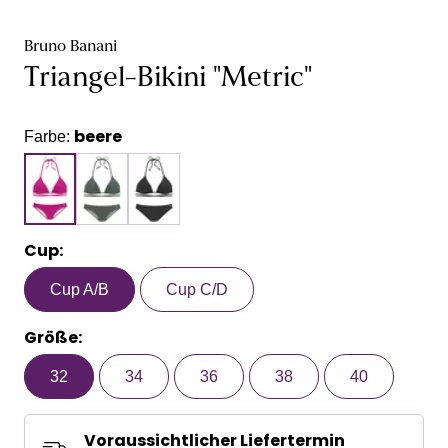
Bruno Banani
Triangel-Bikini "Metric"
beere
Farbe:
Cup:
Cup A/B
Cup C/D
Größe:
32
34
36
38
40
Voraussichtlicher Liefertermin