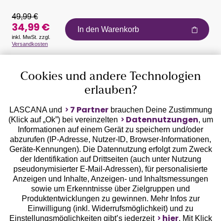
49,99 €
34,99 €
In den Warenkorb
inkl. MwSt. zzgl.
Versandkosten
Auszeichnungen
Cookies und andere Technologien
erlauben?
7 Partner
LASCANA und
brauchen Deine Zustimmung
Datennutzungen
(Klick auf „Ok”) bei vereinzelten
, um
Informationen auf einem Gerät zu speichern und/oder
Geprüfte Sicherheit
abzurufen (IP-Adresse, Nutzer-ID, Browser-Informationen,
Geräte-Kennungen). Die Datennutzung erfolgt zum Zweck
der Identifikation auf Drittseiten (auch unter Nutzung
pseudonymisierter E-Mail-Adressen), für personalisierte
Anzeigen und Inhalte, Anzeigen- und Inhaltsmessungen
sowie um Erkenntnisse über Zielgruppen und
Unsere Apps
Produktentwicklungen zu gewinnen. Mehr Infos zur
Einwilligung (inkl. Widerrufsmöglichkeit) und zu
hier
Einstellungsmöglichkeiten gibt’s jederzeit
. Mit Klick