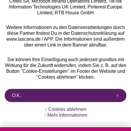
Criteo SA, Microsoft Ireland Operations Limited, TikTok
Information Technologies UK Limited, Pinterest Europe
Alle Preise inkl. MwSt., zzgl.
Versandkosten
Limited, RTB House GmbH
** Bonität vorausgesetzt, berechtigt zur Bonitätsprüfung
Weitere Informationen zu den Datenverarbeitungen durch
diese Partner findest Du in der Datenschutzerklärung auf
www.lascana.de / APP. Die Informationen sind außerdem
über einen Link in dem Banner abrufbar.
Sie können Ihre Einwilligung auch jederzeit grundlos mit
Wirkung für die Zukunft widerrufen, indem Sie z. B. auf den
Button "Cookie-Einstellungen" im Footer der Website und
"Cookies ablehnen" klicken.
O.K.
Cookies ablehnen
Mehr Informationen