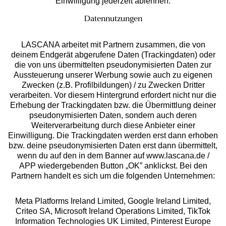
Einwilligung jederzeit ablehnen.
Datennutzungen
LASCANA arbeitet mit Partnern zusammen, die von
deinem Endgerät abgerufene Daten (Trackingdaten) oder
die von uns übermittelten pseudonymisierten Daten zur
Services
Aussteuerung unserer Werbung sowie auch zu eigenen
Zwecken (z.B. Profilbildungen) / zu Zwecken Dritter
Beratung
verarbeiten. Vor diesem Hintergrund erfordert nicht nur die
Erhebung der Trackingdaten bzw. die Übermittlung deiner
pseudonymisierten Daten, sondern auch deren
Über uns
Weiterverarbeitung durch diese Anbieter einer
Einwilligung. Die Trackingdaten werden erst dann erhoben
bzw. deine pseudonymisierten Daten erst dann übermittelt,
Rechtliches
wenn du auf den in dem Banner auf www.lascana.de /
APP wiedergebenden Button „OK” anklickst. Bei den
Partnern handelt es sich um die folgenden Unternehmen:
Meta Platforms Ireland Limited, Google Ireland Limited,
Criteo SA, Microsoft Ireland Operations Limited, TikTok
Alle Preise inkl. MwSt., zzgl.
Versandkosten
Information Technologies UK Limited, Pinterest Europe
** Bonität vorausgesetzt, berechtigt zur Bonitätsprüfung