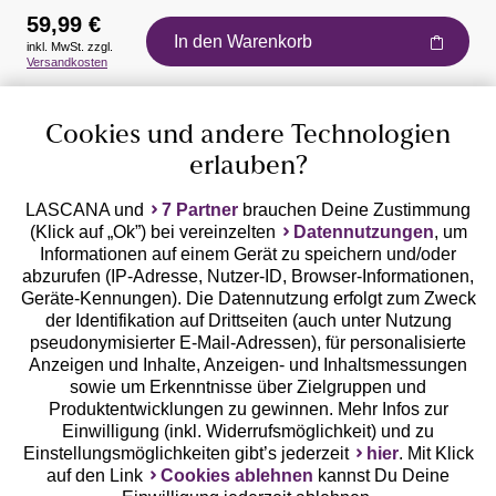
59,99 €
In den Warenkorb
inkl. MwSt. zzgl.
Auszeichnungen
Versandkosten
Cookies und andere Technologien
erlauben?
LASCANA und
7 Partner
brauchen Deine Zustimmung
(Klick auf „Ok”) bei vereinzelten
Datennutzungen
, um
Geprüfte Sicherheit
Informationen auf einem Gerät zu speichern und/oder
abzurufen (IP-Adresse, Nutzer-ID, Browser-Informationen,
Geräte-Kennungen). Die Datennutzung erfolgt zum Zweck
der Identifikation auf Drittseiten (auch unter Nutzung
pseudonymisierter E-Mail-Adressen), für personalisierte
Anzeigen und Inhalte, Anzeigen- und Inhaltsmessungen
Unsere Apps
sowie um Erkenntnisse über Zielgruppen und
Produktentwicklungen zu gewinnen. Mehr Infos zur
Einwilligung (inkl. Widerrufsmöglichkeit) und zu
Einstellungsmöglichkeiten gibt’s jederzeit
hier
. Mit Klick
auf den Link
Cookies ablehnen
kannst Du Deine