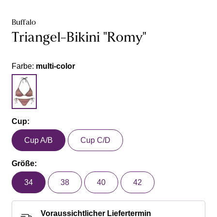
Buffalo
Triangel-Bikini "Romy"
Farbe:
multi-color
Cup:
Cup A/B
Cup C/D
Größe:
34
38
40
42
Voraussichtlicher Liefertermin