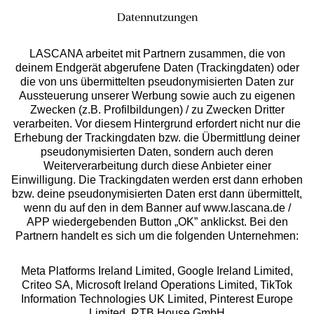
Datennutzungen
LASCANA arbeitet mit Partnern zusammen, die von
deinem Endgerät abgerufene Daten (Trackingdaten) oder
die von uns übermittelten pseudonymisierten Daten zur
Aussteuerung unserer Werbung sowie auch zu eigenen
Services
Zwecken (z.B. Profilbildungen) / zu Zwecken Dritter
verarbeiten. Vor diesem Hintergrund erfordert nicht nur die
Beratung
Erhebung der Trackingdaten bzw. die Übermittlung deiner
pseudonymisierten Daten, sondern auch deren
Weiterverarbeitung durch diese Anbieter einer
Über uns
Einwilligung. Die Trackingdaten werden erst dann erhoben
bzw. deine pseudonymisierten Daten erst dann übermittelt,
wenn du auf den in dem Banner auf www.lascana.de /
Rechtliches
APP wiedergebenden Button „OK” anklickst. Bei den
Partnern handelt es sich um die folgenden Unternehmen:
Meta Platforms Ireland Limited, Google Ireland Limited,
Criteo SA, Microsoft Ireland Operations Limited, TikTok
Information Technologies UK Limited, Pinterest Europe
Alle Preise inkl. MwSt., zzgl.
Versandkosten
Limited, RTB House GmbH