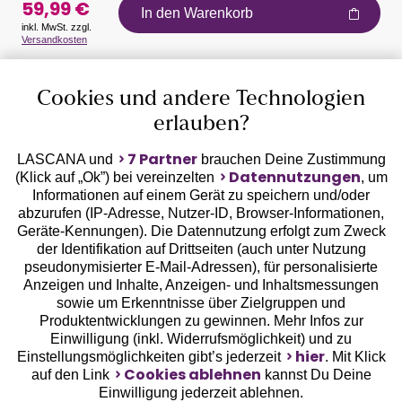
59,99 €
In den Warenkorb
inkl. MwSt. zzgl.
Versandkosten
Auszeichnungen
Cookies und andere Technologien
erlauben?
7 Partner
LASCANA und
brauchen Deine Zustimmung
Datennutzungen
(Klick auf „Ok”) bei vereinzelten
, um
Informationen auf einem Gerät zu speichern und/oder
Geprüfte Sicherheit
abzurufen (IP-Adresse, Nutzer-ID, Browser-Informationen,
Geräte-Kennungen). Die Datennutzung erfolgt zum Zweck
der Identifikation auf Drittseiten (auch unter Nutzung
pseudonymisierter E-Mail-Adressen), für personalisierte
Anzeigen und Inhalte, Anzeigen- und Inhaltsmessungen
sowie um Erkenntnisse über Zielgruppen und
Unsere Apps
Produktentwicklungen zu gewinnen. Mehr Infos zur
Einwilligung (inkl. Widerrufsmöglichkeit) und zu
hier
Einstellungsmöglichkeiten gibt’s jederzeit
. Mit Klick
Cookies ablehnen
auf den Link
kannst Du Deine
Einwilligung jederzeit ablehnen.